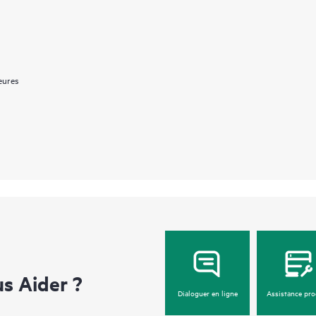
eures
 Aider ?
Dialoguer en ligne
Assistance pro