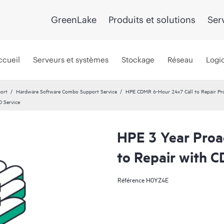
GreenLake
Produits et solutions
Ser
ccueil
Serveurs et systèmes
Stockage
Réseau
Logic
port
Hardware Software Combo Support Service
HPE CDMR 6-Hour 24x7 Call to Repair Pro
0 Service
HPE 3 Year Proa
to Repair with 
Référence
H0YZ4E