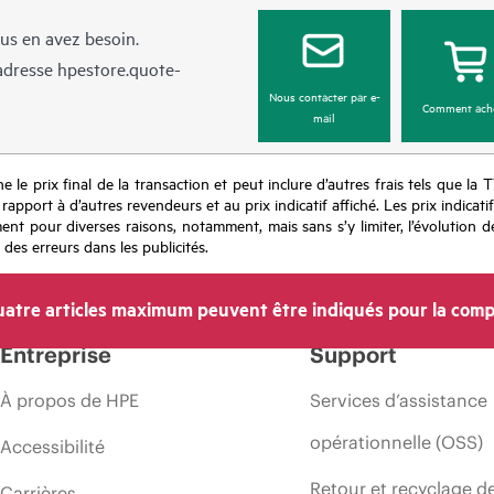
us en avez besoin.
’adresse
hpestore.quote-
Nous contacter par e-
Comment ach
mail
e le prix final de la transaction et peut inclure d’autres frais tels que la 
apport à d’autres revendeurs et au prix indicatif affiché. Les prix indicat
nt pour diverses raisons, notamment, mais sans s’y limiter, l’évolution de
 des erreurs dans les publicités.
atre articles maximum peuvent être indiqués pour la comp
Entreprise
Support
À propos de HPE
Services d’assistance
opérationnelle (OSS)
Accessibilité
Retour et recyclage d
Carrières