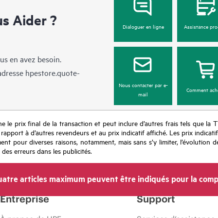
 Aider ?
Dialoguer en ligne
Assistance pro
us en avez besoin.
’adresse
hpestore.quote-
Nous contacter par e-
Comment ach
mail
e le prix final de la transaction et peut inclure d’autres frais tels que la 
apport à d’autres revendeurs et au prix indicatif affiché. Les prix indicat
nt pour diverses raisons, notamment, mais sans s’y limiter, l’évolution de
 des erreurs dans les publicités.
atre articles maximum peuvent être indiqués pour la comp
Entreprise
Support