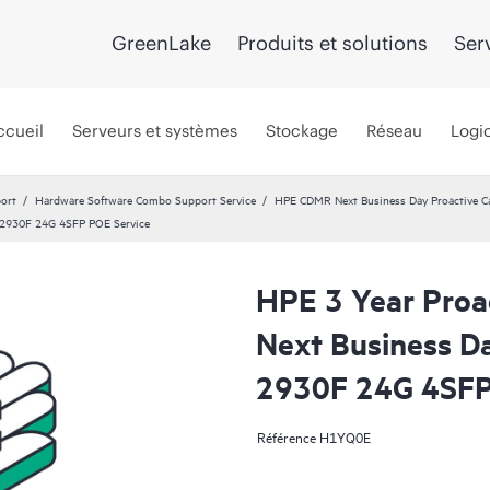
GreenLake
Produits et solutions
Ser
ccueil
Serveurs et systèmes
Stockage
Réseau
Logic
port
Hardware Software Combo Support Service
HPE CDMR Next Business Day Proactive Ca
 2930F 24G 4SFP POE Service
HPE 3 Year Proa
Next Business D
2930F 24G 4SFP
Référence
H1YQ0E