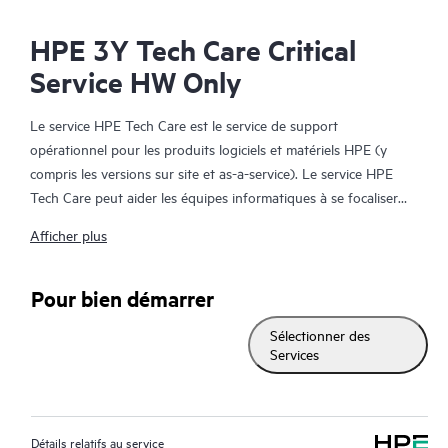
HPE 3Y Tech Care Critical
Service HW Only
Le service HPE Tech Care est le service de support
opérationnel pour les produits logiciels et matériels HPE (y
compris les versions sur site et as-a-service). Le service HPE
Tech Care peut aider les équipes informatiques à se focaliser
sur le développement de leur activité en leur permettant de
Afficher plus
chercher proactivement de meilleures méthodes de travail,
plutôt que de gérer les problèmes en mode réactif.
Pour bien démarrer
Le service HPE Tech Care établit un accès direct à des
Sélectionner des
spécialistes produit et fournit des conseils techniques généraux,
Services
qui aideront les Clients à réduire les risques et à trouver des
méthodes de travail plus efficaces. Les Clients du service HPE
Tech Care peuvent accéder au support via différents canaux :
téléphone, infrastructure de messagerie instantanée en temps
Détails relatifs au service