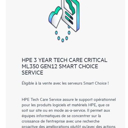
les différents produits installés dans leur environnement et en
comprenant comment ces produits interagissent ensemble. Les
nouveaux outils en libre-service permettent aux Clients
d’effectuer certaines activités sans avoir à ouvrir un incident de
support, tout en fournissant un portail de ressources de
connaissances dûment sélectionnées. Le service HPE Tech Care
donne accès à des ressources HPE qui favoriseront l’excellence
opérationnelle et l’optimisation des performances de la
HPE 3 YEAR TECH CARE CRITICAL
périphérie au cloud.
ML350 GEN12 SMART CHOICE
SERVICE
Éligible à la vente avec les serveurs Smart Choice !
HPE Tech Care Service assure le support opérationnel
pour les produits logiciels et matériels HPE, que ce
soit sur site ou en mode as-a-service. Il permet aux
équipes informatiques de se concentrer sur la
croissance de l’entreprise avec une recherche
proactive des améliorations plutôt qu’avec des actions