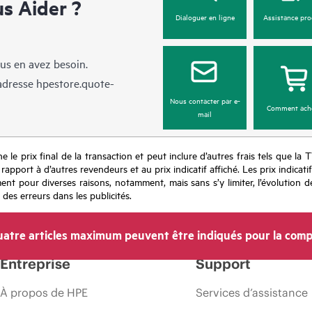
 Aider ?
Dialoguer en ligne
Assistance pro
us en avez besoin.
’adresse
hpestore.quote-
Nous contacter par e-
Comment ach
mail
e le prix final de la transaction et peut inclure d’autres frais tels que la 
apport à d’autres revendeurs et au prix indicatif affiché. Les prix indicat
nt pour diverses raisons, notamment, mais sans s’y limiter, l’évolution de
 des erreurs dans les publicités.
atre articles maximum peuvent être indiqués pour la comp
Entreprise
Support
À propos de HPE
Services d’assistance