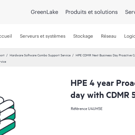
GreenLake
Produits et solutions
Ser
ccueil
Serveurs et systèmes
Stockage
Réseau
Logic
port
Hardware Software Combo Support Service
HPE CDMR Next Business Day Proactive Ca
rvice
HPE 4 year Proa
day with CDMR 5
Référence
U4UH5E