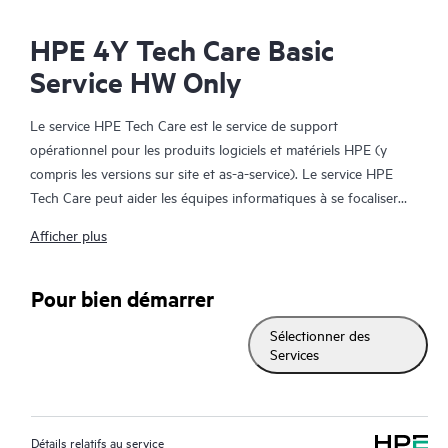
HPE 4Y Tech Care Basic
Service HW Only
Le service HPE Tech Care est le service de support
opérationnel pour les produits logiciels et matériels HPE (y
compris les versions sur site et as-a-service). Le service HPE
Tech Care peut aider les équipes informatiques à se focaliser
sur le développement de leur activité en leur permettant de
Afficher plus
chercher proactivement de meilleures méthodes de travail,
plutôt que de gérer les problèmes en mode réactif.
Pour bien démarrer
Le service HPE Tech Care établit un accès direct à des
Sélectionner des
spécialistes produit et fournit des conseils techniques généraux,
Services
qui aideront les Clients à réduire les risques et à trouver des
méthodes de travail plus efficaces. Les Clients du service HPE
Tech Care peuvent accéder au support via différents canaux :
téléphone, infrastructure de messagerie instantanée en temps
Détails relatifs au service