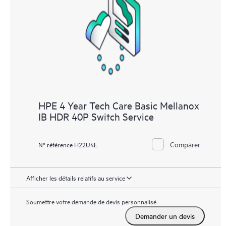
les différents produits installés dans leur environnement et en
comprenant comment ces produits interagissent ensemble. Les
nouveaux outils en libre-service permettent aux Clients
d’effectuer certaines activités sans avoir à ouvrir un incident de
support, tout en fournissant un portail de ressources de
connaissances dûment sélectionnées. Le service HPE Tech Care
donne accès à des ressources HPE qui favoriseront l’excellence
opérationnelle et l’optimisation des performances de la
HPE 4 Year Tech Care Basic Mellanox
périphérie au cloud.
IB HDR 40P Switch Service
Comparer
N° référence H22U4E
Afficher les détails relatifs au service
Soumettre votre demande de devis personnalisé
Demander un devis