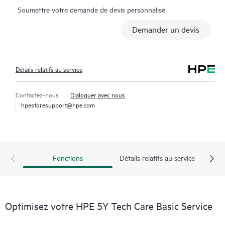
Soumettre votre demande de devis personnalisé
aux questions de triage chronophages, et ils reçoivent des
conseils sur le fonctionnement, la gestion et la sécurité de leurs
Demander un devis
produits. De plus, le service comprend l’accès à un portail de
service HPE optimisé, qui offre des données exploitables, une
gestion des actifs, des outils en libre-service et des ressources
Détails relatifs au service
de connaissances dûment sélectionnées.
Contactez-nous
Dialoguer avec nous
hpestoresupport@hpe.com
Fonctions
Détails relatifs au service
Optimisez votre HPE 5Y Tech Care Basic Service