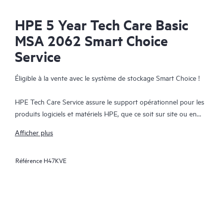
HPE 5 Year Tech Care Basic
MSA 2062 Smart Choice
Service
Éligible à la vente avec le système de stockage Smart Choice !
HPE Tech Care Service assure le support opérationnel pour les
produits logiciels et matériels HPE, que ce soit sur site ou en
mode as-a-service. HPE Tech Care Service permet aux équipes
Afficher plus
informatiques de se concentrer sur leur cœur de métier avec
une recherche proactive des améliorations plutôt qu’avec des
Référence
H47KVE
actions réactives de résolution des problèmes. Ce service offre
un accès direct à des spécialistes spécifiques aux produits, des
conseils techniques généraux et plusieurs canaux de support,
notamment le téléphone, le chat en temps réel, la journalisation
automatique des incidents et les forums animés par HPE. Les
clients bénéficient de ressources expertes, n’ont pas à répondre