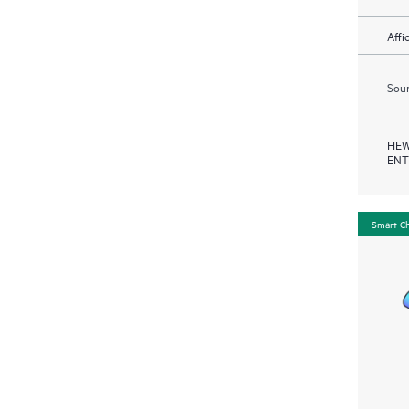
Affi
Soum
HEW
ENT
Smart C