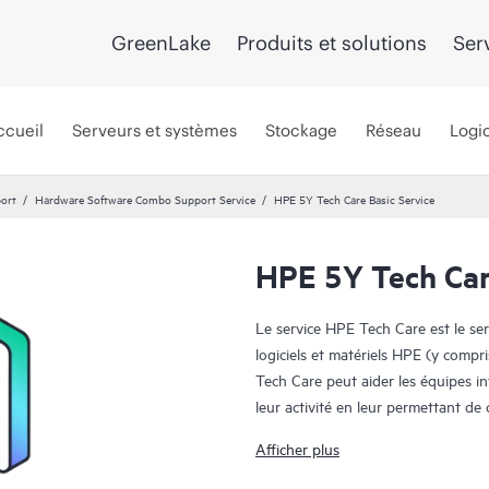
GreenLake
Produits et solutions
Ser
ccueil
Serveurs et systèmes
Stockage
Réseau
Logic
port
Hardware Software Combo Support Service
HPE 5Y Tech Care Basic Service
HPE 5Y Tech Car
Le service HPE Tech Care est le se
logiciels et matériels HPE (y compri
Tech Care peut aider les équipes i
leur activité en leur permettant d
travail, plutôt que de gérer les pr
Afficher plus
Le service HPE Tech Care établit un 