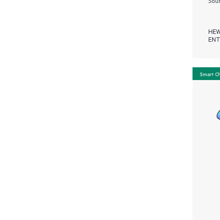
Soum
HEW
ENT
Smart C