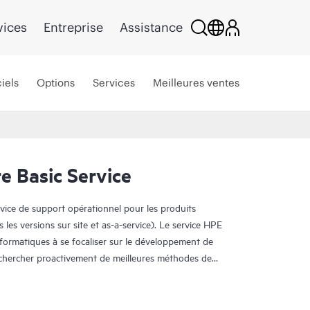
vices
Entreprise
Assistance
iels
Options
Services
Meilleures ventes
e Basic Service
rvice de support opérationnel pour les produits
s les versions sur site et as-a-service). Le service HPE
nformatiques à se focaliser sur le développement de
e chercher proactivement de meilleures méthodes de
oblèmes en mode réactif.
accès direct à des spécialistes produit et fournit des