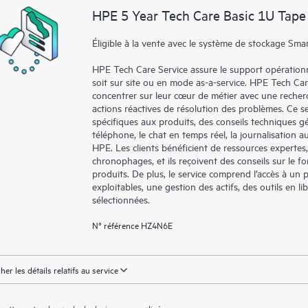
environnement et en comprenant c
HPE 5 Year Tech Care Basic 1U Tape
nouveaux outils en libre-service per
sans avoir à ouvrir un incident de 
Éligible à la vente avec le système de stockage Smar
de connaissances dûment sélection
HPE Tech Care Service assure le support opérationne
ressources HPE qui favoriseront l’e
soit sur site ou en mode as-a-service. HPE Tech Ca
performances de la périphérie au c
concentrer sur leur cœur de métier avec une recher
actions réactives de résolution des problèmes. Ce ser
spécifiques aux produits, des conseils techniques 
téléphone, le chat en temps réel, la journalisation 
HPE. Les clients bénéficient de ressources expertes
chronophages, et ils reçoivent des conseils sur le fo
produits. De plus, le service comprend l’accès à un 
exploitables, une gestion des actifs, des outils en 
sélectionnées.
N° référence HZ4N6E
cher les détails relatifs au service