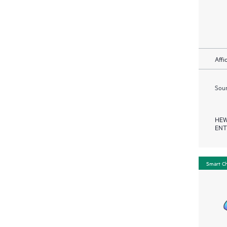
Affi
Soum
HEW
ENT
Smart C