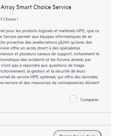
omment ces produits interagissent ensemble. Les
 Array Smart Choice Service
mettent aux Clients d’effectuer certaines activités
support, tout en fournissant un portail de ressources
t Choice !
nées. Le service HPE Tech Care donne accès à des
l pour les produits logiciels et matériels HPE, que ce
xcellence opérationnelle et l’optimisation des
re Service permet aux équipes informatiques de se
loud.
che proactive des améliorations plutôt qu’avec des
vice offre un accès direct à des spécialistes
généraux et plusieurs canaux de support, notamment le
automatique des incidents et les forums animés par
, n’ont pas à répondre aux questions de triage
nctionnement, la gestion et la sécurité de leurs
portail de service HPE optimisé, qui offre des données
libre-service et des ressources de connaissances dûment
Comparer
Demander un devis