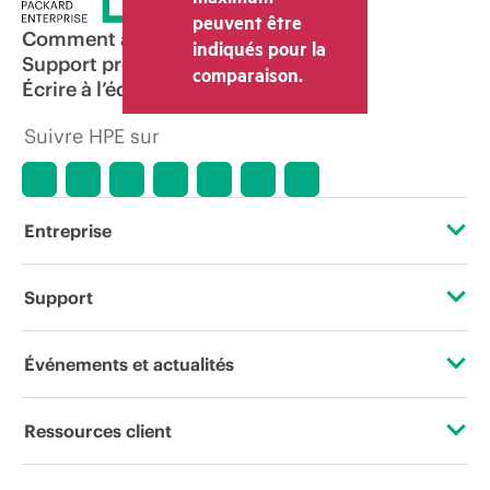
peuvent être
Comment acheter
indiqués pour la
Support produit
comparaison.
Écrire à l’équipe commerciale
Suivre HPE sur
Entreprise
À propos de HPE
Support
Accessibilité
Services d’assistance opérationnelle (OSS)
Événements et actualités
Carrières
Retour et recyclage de produits
Événements
Ressources client
Responsabilité d’entreprise
Support produit
HPE Discover
Nous contacter