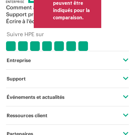
peuvent être
Comment acheter
indiqués pour la
Support produit
comparaison.
Écrire à l’équipe commerciale
Suivre HPE sur
Entreprise
À propos de HPE
Support
Accessibilité
Services d’assistance opérationnelle (OSS)
Événements et actualités
Carrières
Retour et recyclage de produits
Événements
Ressources client
Responsabilité d’entreprise
Support produit
HPE Discover
Nous contacter
HPE Labs
Partenaires