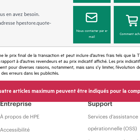
us en avez besoin.
’adresse
hpestore.quote-
Nous contacter par e-
Comment ach
mail
e le prix final de la transaction et peut inclure d’autres frais tels que la 
apport à d’autres revendeurs et au prix indicatif affiché. Les prix indicat
nt pour diverses raisons, notamment, mais sans s’y limiter, l’évolution de
 des erreurs dans les publicités.
atre articles maximum peuvent être indiqués pour la comp
Entreprise
Support
À propos de HPE
Services d’assistance
opérationnelle (OSS)
Accessibilité