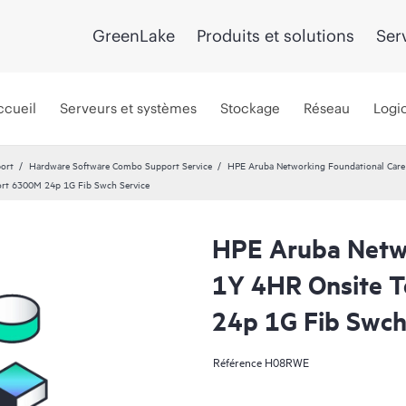
GreenLake
Produits et solutions
Ser
ccueil
Serveurs et systèmes
Stockage
Réseau
Logic
port
Hardware Software Combo Support Service
HPE Aruba Networking Foundational Care 
ort 6300M 24p 1G Fib Swch Service
HPE Aruba Netwo
1Y 4HR Onsite T
24p 1G Fib Swch
Référence
H08RWE