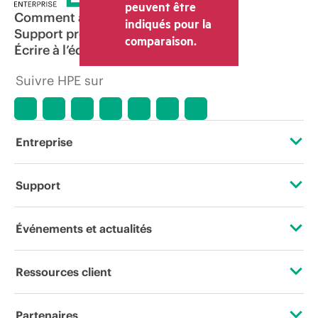
peuvent être
Comment acheter
indiqués pour la
Support produit
comparaison.
Écrire à l’équipe commerciale
Suivre HPE sur
Entreprise
À propos de HPE
Support
Accessibilité
Services d’assistance opérationnelle (OSS)
Événements et actualités
Carrières
Retour et recyclage de produits
Événements
Ressources client
Responsabilité d’entreprise
Support produit
HPE Discover
Nous contacter
HPE Labs
Partenaires