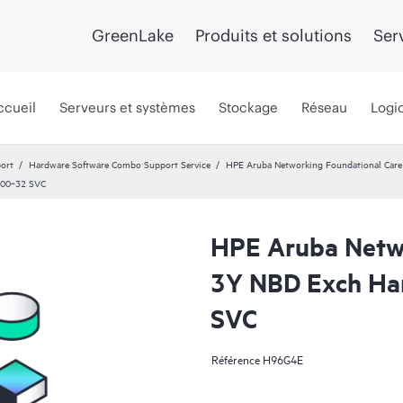
GreenLake
Produits et solutions
Ser
ccueil
Serveurs et systèmes
Stockage
Réseau
Logic
port
Hardware Software Combo Support Service
HPE Aruba Networking Foundational Car
300‑32 SVC
HPE Aruba Netwo
3Y NBD Exch Ha
SVC
Référence
H96G4E