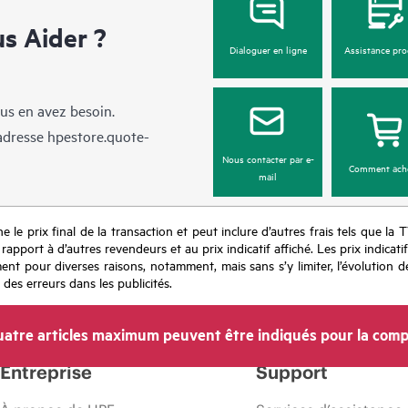
 Aider ?
Dialoguer en ligne
Assistance pro
us en avez besoin.
’adresse
hpestore.quote-
Nous contacter par e-
Comment ach
mail
e le prix final de la transaction et peut inclure d’autres frais tels que la 
apport à d’autres revendeurs et au prix indicatif affiché. Les prix indicat
nt pour diverses raisons, notamment, mais sans s’y limiter, l’évolution de
 des erreurs dans les publicités.
atre articles maximum peuvent être indiqués pour la comp
Entreprise
Support