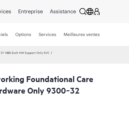
vices
Entreprise
Assistance
iels
Options
Services
Meilleures ventes
e 3Y NBD Exch HW Support Only SVC
rking Foundational Care
rdware Only 9300‑32