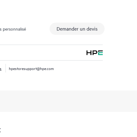
Demander un devis
s personnalisé
s
hpestoresupport@hpe.com
C