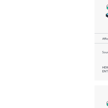
Affi
Soum
HEW
ENT