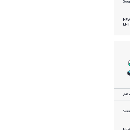
Soum
HEW
ENT
Affi
Soum
HEW