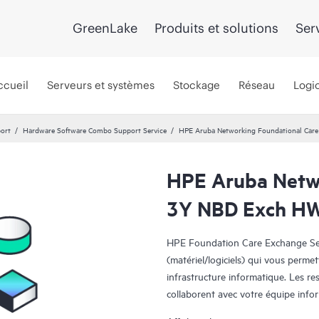
GreenLake
Produits et solutions
Ser
ccueil
Serveurs et systèmes
Stockage
Réseau
Logic
port
Hardware Software Combo Support Service
HPE Aruba Networking Foundational Ca
HPE Aruba Netwo
3Y NBD Exch H
HPE Foundation Care Exchange Serv
(matériel/logiciels) qui vous permet
infrastructure informatique. Les r
collaborent avec votre équipe info
logiciels survenus sur vos produits