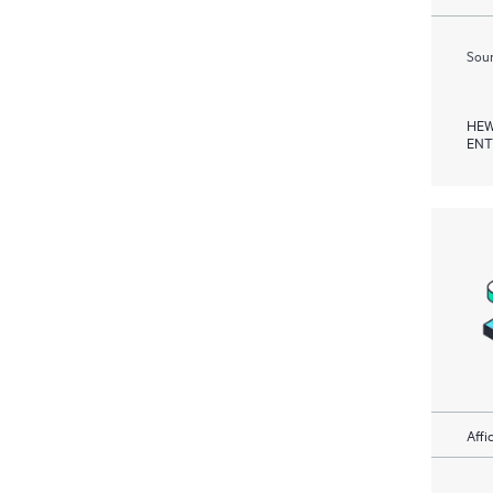
Soum
HEW
ENT
Affi