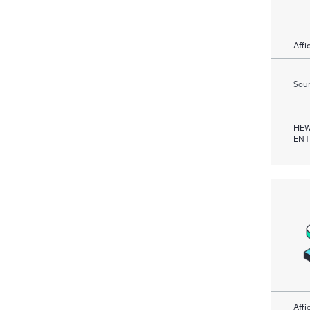
Affi
Soum
HEW
ENT
Affi