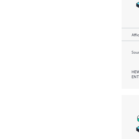
Affi
Soum
HEW
ENT