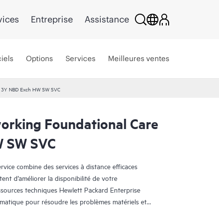
vices
Entreprise
Assistance
iels
Options
Services
Meilleures ventes
re 3Y NBD Exch HW SW SVC
rking Foundational Care
W SW SVC
ice combine des services à distance efficaces
tent d’améliorer la disponibilité de votre
essources techniques Hewlett Packard Enterprise
rmatique pour résoudre les problèmes matériels et
 HPE.