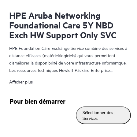
HPE Aruba Networking
Foundational Care 5Y NBD
Exch HW Support Only SVC
HPE Foundation Care Exchange Service combine des services à
distance efficaces (matériel/logiciels) qui vous permettent
d’améliorer la disponibilité de votre infrastructure informatique.
Les ressources techniques Hewlett Packard Enterprise
collaborent avec votre équipe informatique pour résoudre les
Afficher plus
problèmes matériels et logiciels survenus sur vos produits HPE.
Le service d’échange matériel propose un échange de pièces
Pour bien démarrer
fiable et rapide pour les produits Hewlett Packard Enterprise
Sélectionner des
éligibles. Alternative pratique et économique au support
Services
technique sur site, HPE Foundation Care Exchange cible plus
spécifiquement les produits faciles à expédier et dont vous
pouvez facilement restaurer les données à partir de fichiers de