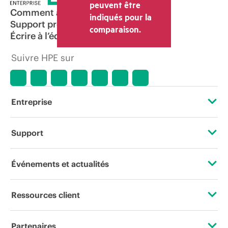
peuvent être
Comment acheter
indiqués pour la
Support produit
comparaison.
Écrire à l’équipe commerciale
Suivre HPE sur
Entreprise
À propos de HPE
Support
Accessibilité
Services d’assistance opérationnelle (OSS)
Événements et actualités
Carrières
Retour et recyclage de produits
Événements
Ressources client
Responsabilité d’entreprise
Support produit
HPE Discover
Nous contacter
HPE Labs
Partenaires