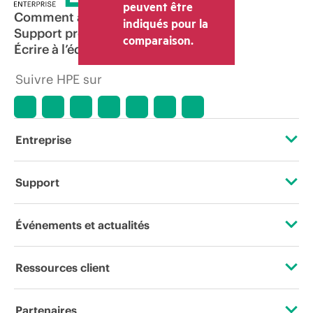
peuvent être
Comment acheter
indiqués pour la
Support produit
comparaison.
Écrire à l’équipe commerciale
Suivre HPE sur
Entreprise
À propos de HPE
Support
Accessibilité
Services d’assistance opérationnelle (OSS)
Événements et actualités
Carrières
Retour et recyclage de produits
Événements
Ressources client
Responsabilité d’entreprise
Support produit
HPE Discover
Nous contacter
HPE Labs
Partenaires