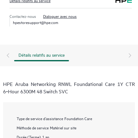
Détails relatifs au service
Contactez-nous
Dialoguer avec nous
hpestoresupport@hpe.com
Détails relatifs au service
HPE Aruba Networking RNWL Foundational Care 1Y CTR
6‑Hour 6300M 48 Switch SVC
Type de service d’assistance
Foundation Care
Méthode de service
Matériel sur site
Durée (Terme)
1 an