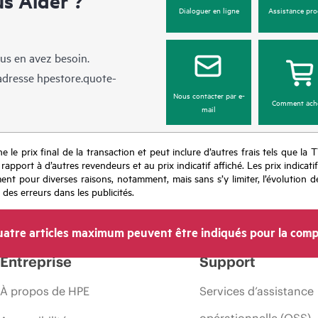
 Aider ?
Dialoguer en ligne
Assistance pro
us en avez besoin.
’adresse
hpestore.quote-
Nous contacter par e-
Comment ach
mail
e le prix final de la transaction et peut inclure d’autres frais tels que la 
apport à d’autres revendeurs et au prix indicatif affiché. Les prix indicat
nt pour diverses raisons, notamment, mais sans s’y limiter, l’évolution de
 des erreurs dans les publicités.
atre articles maximum peuvent être indiqués pour la comp
Entreprise
Support
À propos de HPE
Services d’assistance
opérationnelle (OSS)