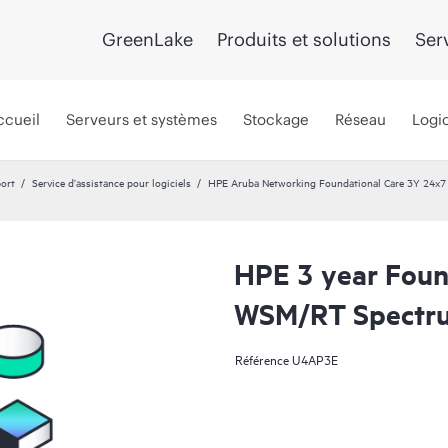
GreenLake
Produits et solutions
Ser
ccueil
Serveurs et systèmes
Stockage
Réseau
Logic
port
Service d’assistance pour logiciels
HPE Aruba Networking Foundational Care 3Y 24x7
HPE 3 year Foun
WSM/RT Spectru
Référence
U4AP3E