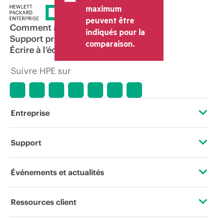
maximum
peuvent être
Comment acheter
indiqués pour la
Support produit
comparaison.
Écrire à l’équipe commerciale
Suivre HPE sur
Entreprise
À propos de HPE
Support
Accessibilité
Services d’assistance opérationnelle (OSS)
Événements et actualités
Carrières
Retour et recyclage de produits
Événements
Ressources client
Responsabilité d’entreprise
Support produit