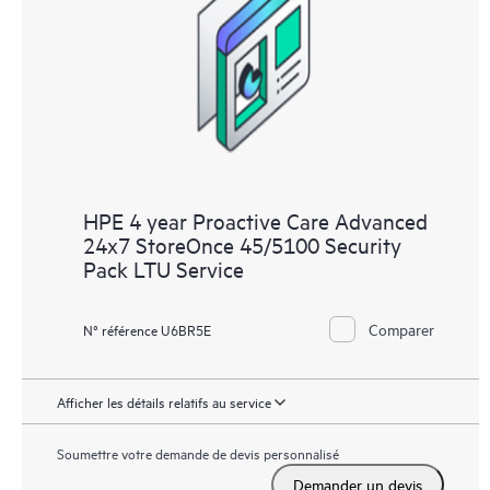
à distance1 pour superviser les appareils et collecter des
données, ce qui permet d’accélérer la prise en charge et les
services. Pour bénéficier de ce service d’assistance, il est
impératif que la version la plus récente de Remote Support
Technology soit installée.
HPE 4 year Proactive Care Advanced
24x7 StoreOnce 45/5100 Security
Pack LTU Service
Comparer
N° référence U6BR5E
Afficher les détails relatifs au service
Soumettre votre demande de devis personnalisé
Demander un devis