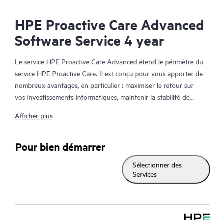
HPE Proactive Care Advanced
Software Service 4 year
Le service HPE Proactive Care Advanced étend le périmètre du
service HPE Proactive Care. Il est conçu pour vous apporter de
nombreux avantages, en particulier : maximiser le retour sur
vos investissements informatiques, maintenir la stabilité de
votre infrastructure IT, atteindre les objectifs établis pour vos
Afficher plus
projets informatiques et commerciaux, réduire les coûts
opérationnels et réduire la charge de travail de votre personnel
informatique pour lui permettre de se consacrer aux tâches
Pour bien démarrer
prioritaires. Votre responsable de compte support HPE (ASM)
Sélectionner des
formule des recommandations personnalisées sur les plans
Services
technique et opérationnel, et vous fait part des meilleures
pratiques tirées de l'expérience de HPE en matière de support
technique. HPE Proactive Care Advanced vous aide à gagner
du temps par une surveillance et une analyse en temps réel des