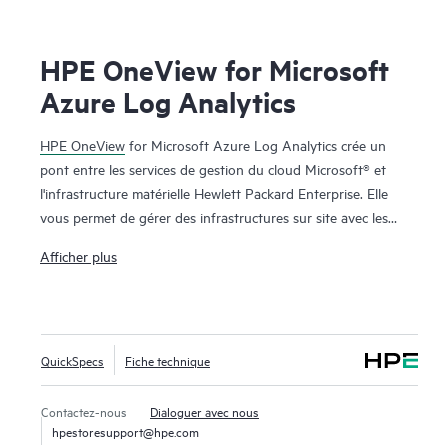
HPE OneView for Microsoft
Azure Log Analytics
HPE OneView
for Microsoft Azure Log Analytics crée un
pont entre les services de gestion du cloud Microsoft® et
l'infrastructure matérielle Hewlett Packard Enterprise. Elle
vous permet de gérer des infrastructures sur site avec les
mêmes outils Microsoft utilisés pour les services cloud. HPE
Afficher plus
OneView for Microsoft Azure Log Analytics apporte une
visibilité sur l'infrastructure Hewlett Packard Enterprise
sous-jacente, y compris l'inventaire matériel et des
microprogrammes, l'intégrité de l'infrastructure, l'état, ainsi
QuickSpecs
Fiche technique
que la corrélation des événements à long terme et l'analyse
des tendances. Les données de HPE OneView et HPE
Synergy sont collectées automatiquement et traitées à l'aide
Contactez-nous
Dialoguer avec nous
hpestoresupport@hpe.com
du moteur Azure™ Log Analytics s'exécutant dans le cloud