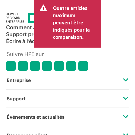
transaction et peut inclure d’autres frais
Quatre articles
tels que la TVA ou les taxes sur la vente
et les frais d’expédition. Le prix de la
maximum
transaction déterminé par le revendeur
peuvent être
peut varier par rapport à d’autres
Comment acheter
indiqués pour la
revendeurs et au prix indicatif affiché.
Support produit
comparaison.
Les prix indicatifs peuvent inclure des
Écrire à l’équipe commerciale
offres promotionnelles limitées dans le
temps. HPE se réserve le droit d’ajuster
Suivre HPE sur
les prix à tout moment pour diverses
raisons, notamment, mais sans s’y limiter,
l’évolution des conditions du marché,
l’arrêt d’un produit, la disponibilité
restreinte d’un produit, la fin d’une
Entreprise
période de promotion et des erreurs
dans les publicités.
À propos de HPE
Support
Accessibilité
Services d’assistance opérationnelle (OSS)
Événements et actualités
Carrières
Retour et recyclage de produits
Événements