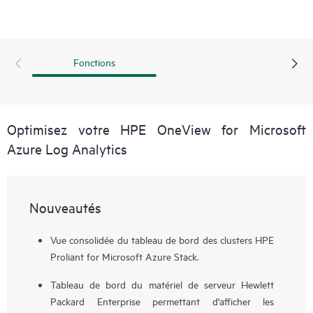
public Azure. La licence accordée dans le cadre de HPE
OneView et HPE Synergy, HPE OneView for Microsoft
Azure Log Analytics est hautement extensible et
personnalisable et vous permet de bénéficier de services
Fonctions
cloud pour la gestion de votre environnement sur site.
Optimisez votre HPE OneView for Microsoft
Azure Log Analytics
Nouveautés
Vue consolidée du tableau de bord des clusters HPE
Proliant for Microsoft Azure Stack.
Tableau de bord du matériel de serveur Hewlett
Packard Enterprise permettant d'afficher les