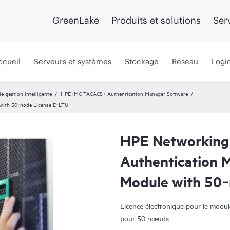
GreenLake
Produits et solutions
Ser
ccueil
Serveurs et systèmes
Stockage
Réseau
Logic
de gestion intelligente
HPE IMC TACACS+ Authentication Manager Software
with 50‑node License E‑LTU
HPE Networking
Authentication 
Module with 50‑
Licence électronique pour le mod
pour 50 nœuds