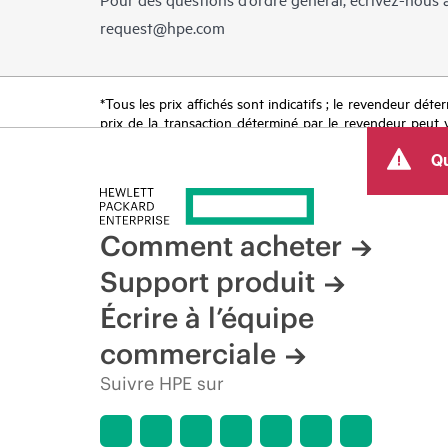
request@hpe.com
*Tous les prix affichés sont indicatifs ; le revendeur déter
prix de la transaction déterminé par le revendeur peut va
limitées dans le temps. HPE se réserve le droit d’ajuster
Qu
produit, la disponibilité restreinte d’un produit, la fin d
Comment acheter
Support produit
Écrire à l’équipe
commerciale
Suivre HPE sur