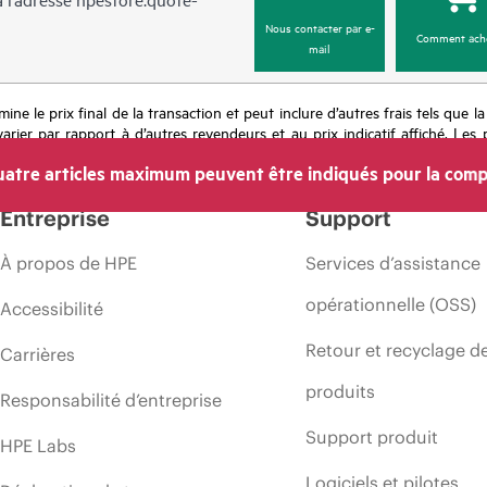
Nous contacter par e-
Comment ach
mail
mine le prix final de la transaction et peut inclure d’autres frais tels que l
rier par rapport à d’autres revendeurs et au prix indicatif affiché. Les 
 les prix à tout moment pour diverses raisons, notamment, mais sans s’y l
atre articles maximum peuvent être indiqués pour la comp
’une période de promotion et des erreurs dans les publicités.
Entreprise
Support
À propos de HPE
Services d’assistance
opérationnelle (OSS)
Accessibilité
Retour et recyclage d
Carrières
produits
Responsabilité d’entreprise
Support produit
HPE Labs
Logiciels et pilotes