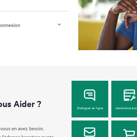
 connexion
us Aider ?
Dialoguer en ligne
Assistance pro
 vous en avez besoin.
à l’adresse
hpestore.quote-