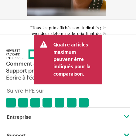
*Tous les prix affichés sont indicatifs ; le
revendeur détermine le prix final de la
transaction et peut inclure d’autres frais
Quatre articles
tels que la TVA ou les taxes sur la vente
et les frais d’expédition. Le prix de la
maximum
transaction déterminé par le revendeur
peuvent être
peut varier par rapport à d’autres
Comment acheter
indiqués pour la
revendeurs et au prix indicatif affiché.
Support produit
comparaison.
Les prix indicatifs peuvent inclure des
Écrire à l’équipe commerciale
offres promotionnelles limitées dans le
temps. HPE se réserve le droit d’ajuster
Suivre HPE sur
les prix à tout moment pour diverses
raisons, notamment, mais sans s’y limiter,
l’évolution des conditions du marché,
l’arrêt d’un produit, la disponibilité
restreinte d’un produit, la fin d’une
Entreprise
période de promotion et des erreurs
dans les publicités.
À propos de HPE
Support