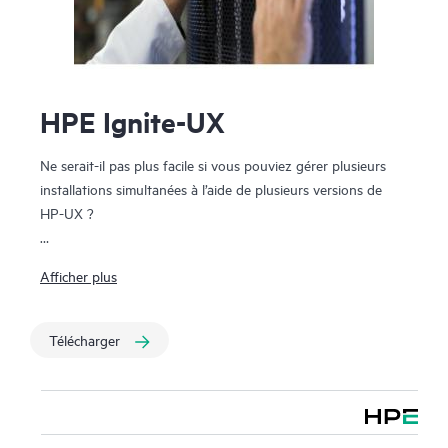
HPE Ignite-UX
Ne serait-il pas plus facile si vous pouviez gérer plusieurs
installations simultanées à l’aide de plusieurs versions de
HP-UX ?
Simplifiez et accélérez votre installation HP-UX tout en
Afficher plus
gagnant des fonctionnalités de récupération
supplémentaires grâce à HPE Ignite-UX. Grâce à ce kit
d’outils administratif, vous pouvez gérer les installations
Télécharger
simultanées sur une variété de systèmes et de serveurs
lames. Vous pouvez également créer des configurations
personnalisées et des supports de récupération.