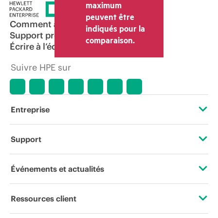
et les frais d’expédition. Le prix de la
maximum
transaction déterminé par le revendeur
peuvent être
peut varier par rapport à d’autres
Comment acheter
indiqués pour la
revendeurs et au prix indicatif affiché.
Support produit
comparaison.
Les prix indicatifs peuvent inclure des
Écrire à l’équipe commerciale
offres promotionnelles limitées dans le
temps. HPE se réserve le droit d’ajuster
Suivre HPE sur
les prix à tout moment pour diverses
raisons, notamment, mais sans s’y limiter,
l’évolution des conditions du marché,
l’arrêt d’un produit, la disponibilité
restreinte d’un produit, la fin d’une
Entreprise
période de promotion et des erreurs
dans les publicités.
À propos de HPE
Support
Accessibilité
Services d’assistance opérationnelle (OSS)
Événements et actualités
Carrières
Retour et recyclage de produits
Événements
Ressources client
Responsabilité d’entreprise
Support produit
HPE Discover