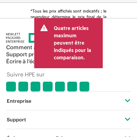
*Tous les prix affichés sont indicatifs ; le
revendeur détermine le prix final de la
transaction et peut inclure d’autres frais
Quatre articles
tels que la TVA ou les taxes sur la vente
et les frais d’expédition. Le prix de la
maximum
transaction déterminé par le revendeur
peuvent être
peut varier par rapport à d’autres
Comment acheter
indiqués pour la
revendeurs et au prix indicatif affiché.
Support produit
comparaison.
Les prix indicatifs peuvent inclure des
Écrire à l’équipe commerciale
offres promotionnelles limitées dans le
temps. HPE se réserve le droit d’ajuster
Suivre HPE sur
les prix à tout moment pour diverses
raisons, notamment, mais sans s’y limiter,
l’évolution des conditions du marché,
l’arrêt d’un produit, la disponibilité
restreinte d’un produit, la fin d’une
Entreprise
période de promotion et des erreurs
dans les publicités.
À propos de HPE
Support
Accessibilité
Services d’assistance opérationnelle (OSS)