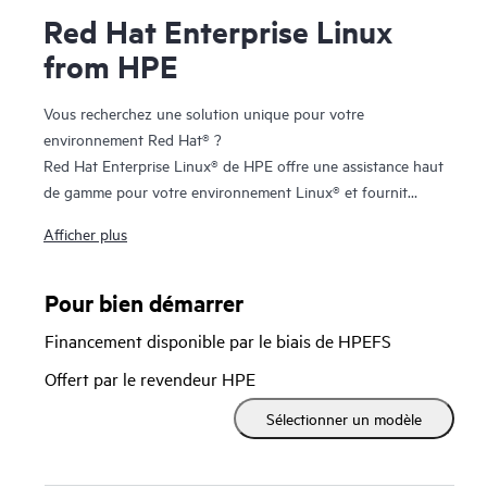
Red Hat Enterprise Linux
from HPE
Vous recherchez une solution unique pour votre
environnement Red Hat® ?
Red Hat Enterprise Linux® de HPE offre une assistance haut
de gamme pour votre environnement Linux® et fournit
rapidement des réponses et solutions aux problèmes grâce
Afficher plus
à une expertise technique exceptionnelle. En outre, vous
pouvez personnaliser votre solution en fonction de vos
besoins en faisant votre choix parmi la gamme complète de
Pour bien démarrer
serveurs et de stockage HPE ProLiant certifiés et pris en
Financement disponible par le biais de HPEFS
charge.
Offert par le revendeur HPE
Sélectionner un modèle