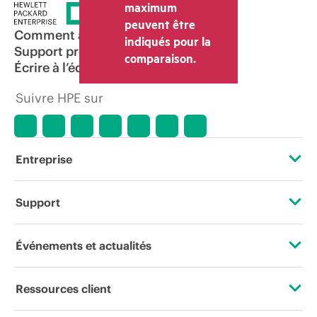
et les frais d’expédition. Le prix de la
maximum
transaction déterminé par le revendeur
peuvent être
peut varier par rapport à d’autres
Comment acheter
indiqués pour la
revendeurs et au prix indicatif affiché.
Support produit
comparaison.
Les prix indicatifs peuvent inclure des
Écrire à l’équipe commerciale
offres promotionnelles limitées dans le
temps. HPE se réserve le droit d’ajuster
Suivre HPE sur
les prix à tout moment pour diverses
raisons, notamment, mais sans s’y limiter,
l’évolution des conditions du marché,
l’arrêt d’un produit, la disponibilité
restreinte d’un produit, la fin d’une
Entreprise
période de promotion et des erreurs
dans les publicités.
À propos de HPE
Support
Accessibilité
Services d’assistance opérationnelle (OSS)
Événements et actualités
Carrières
Retour et recyclage de produits
Événements
Ressources client
Responsabilité d’entreprise
Support produit
HPE Discover