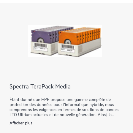
Spectra TeraPack Media
Étant donné que HPE propose une gamme complète de
protection des données pour l’informatique hybride, nous
comprenons les exigences en termes de solutions de bandes
LTO Ultrium actuelles et de nouvelle génération. Ainsi, la
fiabilité des supports est particulièrement importante pour la
Afficher plus
conservation à long terme des données d’archivage ainsi que
pour leur rôle de dernier rempart contre les catastrophes