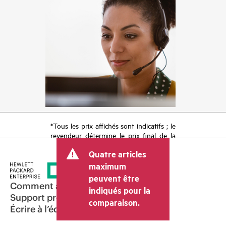
*Tous les prix affichés sont indicatifs ; le
revendeur détermine le prix final de la
transaction et peut inclure d’autres frais
Quatre articles
tels que la TVA ou les taxes sur la vente
et les frais d’expédition. Le prix de la
maximum
transaction déterminé par le revendeur
peuvent être
peut varier par rapport à d’autres
Comment acheter
indiqués pour la
revendeurs et au prix indicatif affiché.
Support produit
comparaison.
Les prix indicatifs peuvent inclure des
Écrire à l’équipe commerciale
offres promotionnelles limitées dans le
temps. HPE se réserve le droit d’ajuster