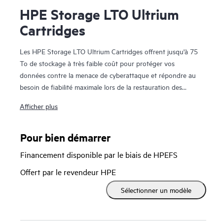
HPE Storage LTO Ultrium
Cartridges
Les HPE Storage LTO Ultrium Cartridges offrent jusqu'à 75
To de stockage à très faible coût pour protéger vos
données contre la menace de cyberattaque et répondre au
besoin de fiabilité maximale lors de la restauration des
données. Elles permettent aux entreprises de se conformer
Afficher plus
aux recommandations des organismes en charge de
l'application de la loi dans le monde entier, afin de conserver
des copies de leurs données hors ligne. Développées à partir
Pour bien démarrer
de 25 années d'héritage sur neuf générations et avec des
Financement disponible par le biais de HPEFS
vitesses de transfert natives de maximum 400 Mo/h pour
LTO-10, vous trouverez une plateforme adaptée à chaque
Offert par le revendeur HPE
budget. Le chiffrement AES 256 sécurisé (par
FIPS 197
)
Sélectionner un modèle
permet des niveaux de sécurité des données encore plus
élevés et la conformité aux réglementations les plus strictes
de l'industrie pour empêcher tout accès aux données non