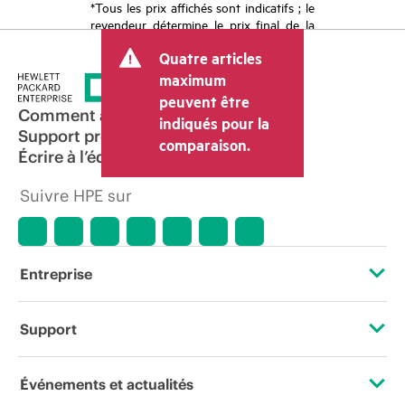
*Tous les prix affichés sont indicatifs ; le
revendeur détermine le prix final de la
transaction et peut inclure d’autres frais
Quatre articles
tels que la TVA ou les taxes sur la vente
et les frais d’expédition. Le prix de la
maximum
transaction déterminé par le revendeur
peuvent être
peut varier par rapport à d’autres
Comment acheter
indiqués pour la
revendeurs et au prix indicatif affiché.
Support produit
comparaison.
Les prix indicatifs peuvent inclure des
Écrire à l’équipe commerciale
offres promotionnelles limitées dans le
temps. HPE se réserve le droit d’ajuster
Suivre HPE sur
les prix à tout moment pour diverses
raisons, notamment, mais sans s’y limiter,
l’évolution des conditions du marché,
l’arrêt d’un produit, la disponibilité
restreinte d’un produit, la fin d’une
Entreprise
période de promotion et des erreurs
dans les publicités.
À propos de HPE
Support
Accessibilité
Services d’assistance opérationnelle (OSS)
Événements et actualités