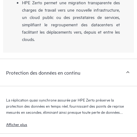
HPE Zerto permet une migration transparente des
charges de travail vers une nouvelle infrastructure,
un cloud public ou des prestataires de services,
simplifiant le regroupement des datacenters et
facilitant les déplacements vers, depuis et entre les
clouds.
Protection des données en continu
La réplication quasi synchrone assurée par HPE Zerto préserve la
protection des données en temps réel, fournissant des points de reprise
mesurés en secondes, éliminant ainsi presque toute perte de données.
Le journal de reprise HPE Zerto conserve des milliers de points de
reprise pendant 30 jours maximum, offrant une reprise granulaire et
Afficher plus
flexible.