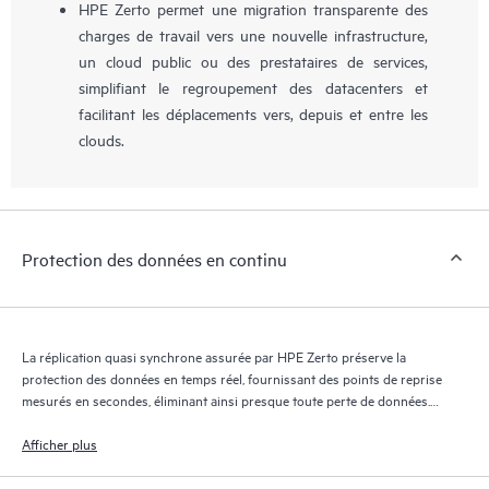
HPE Zerto permet une migration transparente des
charges de travail vers une nouvelle infrastructure,
un cloud public ou des prestataires de services,
simplifiant le regroupement des datacenters et
facilitant les déplacements vers, depuis et entre les
clouds.
Protection des données en continu
La réplication quasi synchrone assurée par HPE Zerto préserve la
protection des données en temps réel, fournissant des points de reprise
mesurés en secondes, éliminant ainsi presque toute perte de données.
Le journal de reprise HPE Zerto conserve des milliers de points de
reprise pendant 30 jours maximum, offrant une reprise granulaire et
Afficher plus
flexible.