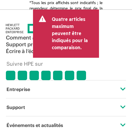
*Tous les prix affichés sont indicatifs ; le
revendeur détermine le prix final de la
transaction et peut inclure d’autres frais
Quatre articles
tels que la TVA ou les taxes sur la vente
et les frais d’expédition. Le prix de la
maximum
transaction déterminé par le revendeur
peuvent être
peut varier par rapport à d’autres
Comment acheter
indiqués pour la
revendeurs et au prix indicatif affiché.
Support produit
comparaison.
Les prix indicatifs peuvent inclure des
Écrire à l’équipe commerciale
offres promotionnelles limitées dans le
temps. HPE se réserve le droit d’ajuster
Suivre HPE sur
les prix à tout moment pour diverses
raisons, notamment, mais sans s’y limiter,
l’évolution des conditions du marché,
l’arrêt d’un produit, la disponibilité
restreinte d’un produit, la fin d’une
Entreprise
période de promotion et des erreurs
dans les publicités.
À propos de HPE
Support
Accessibilité
Services d’assistance opérationnelle (OSS)
Événements et actualités