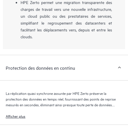
HPE Zerto permet une migration transparente des
charges de travail vers une nouvelle infrastructure,
un cloud public ou des prestataires de services,
simplifiant le regroupement des datacenters et
facilitant les déplacements vers, depuis et entre les
clouds.
Protection des données en continu
La réplication quasi synchrone assurée par HPE Zerto préserve la
protection des données en temps réel, fournissant des points de reprise
mesurés en secondes, éliminant ainsi presque toute perte de données.
Le journal de reprise HPE Zerto conserve des milliers de points de
reprise pendant 30 jours maximum, offrant une reprise granulaire et
Afficher plus
flexible.