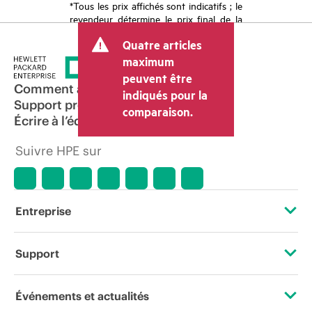
*Tous les prix affichés sont indicatifs ; le
revendeur détermine le prix final de la
transaction et peut inclure d’autres frais
Quatre articles
tels que la TVA ou les taxes sur la vente
et les frais d’expédition. Le prix de la
maximum
transaction déterminé par le revendeur
peuvent être
peut varier par rapport à d’autres
Comment acheter
indiqués pour la
revendeurs et au prix indicatif affiché.
Support produit
comparaison.
Les prix indicatifs peuvent inclure des
Écrire à l’équipe commerciale
offres promotionnelles limitées dans le
temps. HPE se réserve le droit d’ajuster
Suivre HPE sur
les prix à tout moment pour diverses
raisons, notamment, mais sans s’y limiter,
l’évolution des conditions du marché,
l’arrêt d’un produit, la disponibilité
restreinte d’un produit, la fin d’une
Entreprise
période de promotion et des erreurs
dans les publicités.
À propos de HPE
Support
Accessibilité
Services d’assistance opérationnelle (OSS)
Événements et actualités