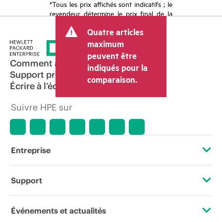
*Tous les prix affichés sont indicatifs ; le
revendeur détermine le prix final de la
transaction et peut inclure d’autres frais
Quatre articles
tels que la TVA ou les taxes sur la vente
et les frais d’expédition. Le prix de la
maximum
transaction déterminé par le revendeur
peuvent être
peut varier par rapport à d’autres
Comment acheter
indiqués pour la
revendeurs et au prix indicatif affiché.
Support produit
comparaison.
Les prix indicatifs peuvent inclure des
Écrire à l’équipe commerciale
offres promotionnelles limitées dans le
temps. HPE se réserve le droit d’ajuster
Suivre HPE sur
les prix à tout moment pour diverses
raisons, notamment, mais sans s’y limiter,
l’évolution des conditions du marché,
l’arrêt d’un produit, la disponibilité
restreinte d’un produit, la fin d’une
Entreprise
période de promotion et des erreurs
dans les publicités.
À propos de HPE
Support
Accessibilité
Services d’assistance opérationnelle (OSS)
Événements et actualités