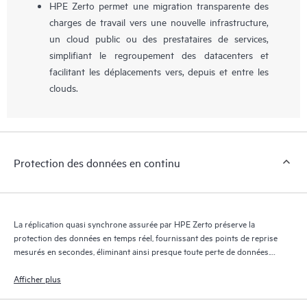
HPE Zerto permet une migration transparente des
charges de travail vers une nouvelle infrastructure,
un cloud public ou des prestataires de services,
simplifiant le regroupement des datacenters et
facilitant les déplacements vers, depuis et entre les
clouds.
Protection des données en continu
La réplication quasi synchrone assurée par HPE Zerto préserve la
protection des données en temps réel, fournissant des points de reprise
mesurés en secondes, éliminant ainsi presque toute perte de données.
Le journal de reprise HPE Zerto conserve des milliers de points de
reprise pendant 30 jours maximum, offrant une reprise granulaire et
Afficher plus
flexible.