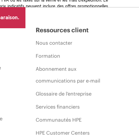
prix indicatifs peuvent inclure des offres promotionnelles
imiter, l’évolution des conditions du marché, l’arrêt d’un
araison.
Ressources client
Nous contacter
Formation
e
Abonnement aux
communications par e-mail
Glossaire de l’entreprise
Services financiers
ie
Communautés HPE
HPE Customer Centers