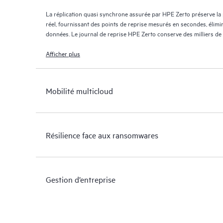
La réplication quasi synchrone assurée par HPE Zerto préserve la
réel, fournissant des points de reprise mesurés en secondes, élimi
données. Le journal de reprise HPE Zerto conserve des milliers de
jours maximum, offrant une reprise granulaire et flexible.
Afficher plus
Mobilité multicloud
Résilience face aux ransomwares
Gestion d’entreprise