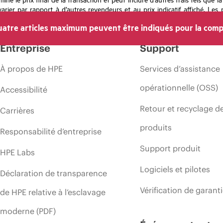
rier par rapport à d’autres revendeurs et au prix indicatif affiché. Les 
 les prix à tout moment pour diverses raisons, notamment, mais sans s’y l
atre articles maximum peuvent être indiqués pour la comp
’une période de promotion et des erreurs dans les publicités.
Entreprise
Support
À propos de HPE
Services d’assistance
opérationnelle (OSS)
Accessibilité
Retour et recyclage d
Carrières
produits
Responsabilité d’entreprise
Support produit
HPE Labs
Logiciels et pilotes
Déclaration de transparence
Vérification de garant
de HPE relative à l’esclavage
moderne (PDF)