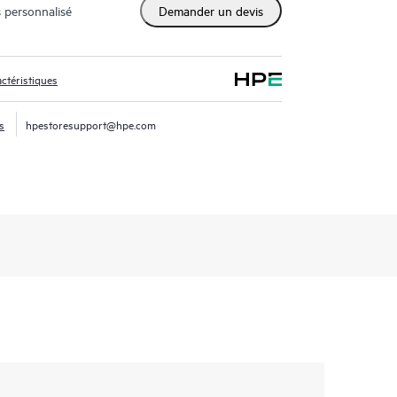
 personnalisé
Demander un devis
ctéristiques
s
hpestoresupport@hpe.com