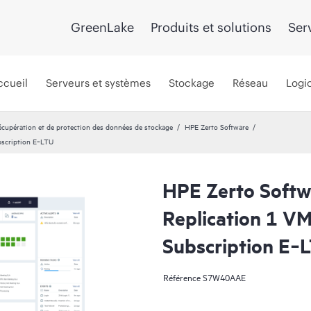
GreenLake
Produits et solutions
Ser
ccueil
Serveurs et systèmes
Stockage
Réseau
Logic
récupération et de protection des données de stockage
HPE Zerto Software
bscription E‑LTU
HPE Zerto Softw
Replication 1 V
Subscription E‑
Référence
S7W40AAE