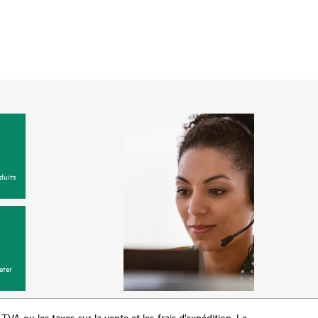
duits
eter
a TVA ou les taxes sur la vente et les frais d’expédition. Le