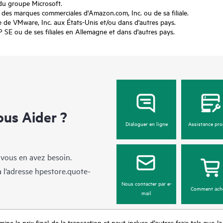
du groupe Microsoft.
s marques commerciales d'Amazon.com, Inc. ou de sa filiale.
e VMware, Inc. aux États-Unis et/ou dans d'autres pays.
 ou de ses filiales en Allemagne et dans d'autres pays.
us Aider ?
Dialoguer en ligne
Assistance pro
 vous en avez besoin.
à l’adresse
hpestore.quote-
Nous contacter par e-
Comment ach
mail
mine le prix final de la transaction et peut inclure d’autres frais tels que l