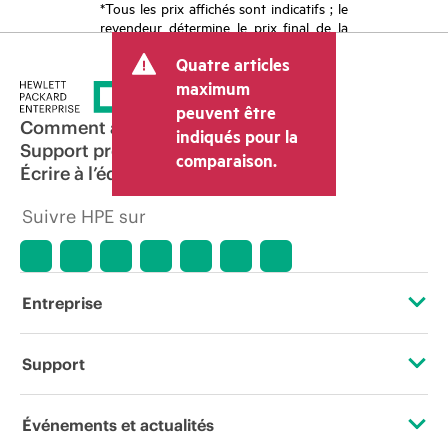
*Tous les prix affichés sont indicatifs ; le
revendeur détermine le prix final de la
transaction et peut inclure d’autres frais
Quatre articles
tels que la TVA ou les taxes sur la vente
et les frais d’expédition. Le prix de la
maximum
transaction déterminé par le revendeur
peuvent être
peut varier par rapport à d’autres
Comment acheter
indiqués pour la
revendeurs et au prix indicatif affiché.
Support produit
comparaison.
Les prix indicatifs peuvent inclure des
Écrire à l’équipe commerciale
offres promotionnelles limitées dans le
temps. HPE se réserve le droit d’ajuster
Suivre HPE sur
les prix à tout moment pour diverses
raisons, notamment, mais sans s’y limiter,
l’évolution des conditions du marché,
l’arrêt d’un produit, la disponibilité
restreinte d’un produit, la fin d’une
Entreprise
période de promotion et des erreurs
dans les publicités.
À propos de HPE
Support
Accessibilité
Services d’assistance opérationnelle (OSS)
Événements et actualités