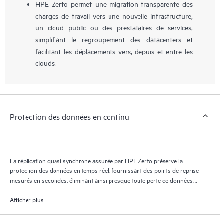
HPE Zerto permet une migration transparente des
charges de travail vers une nouvelle infrastructure,
un cloud public ou des prestataires de services,
simplifiant le regroupement des datacenters et
facilitant les déplacements vers, depuis et entre les
clouds.
Protection des données en continu
La réplication quasi synchrone assurée par HPE Zerto préserve la
protection des données en temps réel, fournissant des points de reprise
mesurés en secondes, éliminant ainsi presque toute perte de données.
Le journal de reprise HPE Zerto conserve des milliers de points de
reprise pendant 30 jours maximum, offrant une reprise granulaire et
Afficher plus
flexible.