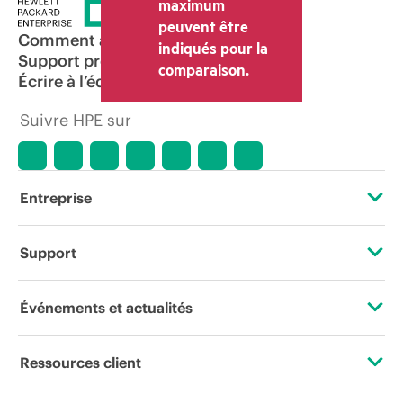
et les frais d’expédition. Le prix de la
maximum
transaction déterminé par le revendeur
peuvent être
peut varier par rapport à d’autres
Comment acheter
indiqués pour la
revendeurs et au prix indicatif affiché.
Support produit
comparaison.
Les prix indicatifs peuvent inclure des
Écrire à l’équipe commerciale
offres promotionnelles limitées dans le
temps. HPE se réserve le droit d’ajuster
Suivre HPE sur
les prix à tout moment pour diverses
raisons, notamment, mais sans s’y limiter,
l’évolution des conditions du marché,
l’arrêt d’un produit, la disponibilité
restreinte d’un produit, la fin d’une
Entreprise
période de promotion et des erreurs
dans les publicités.
À propos de HPE
Support
Accessibilité
Services d’assistance opérationnelle (OSS)
Événements et actualités
Carrières
Retour et recyclage de produits
Événements
Ressources client
Responsabilité d’entreprise
Support produit
HPE Discover