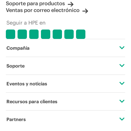
Soporte para productos
Ventas por correo electrónico
Seguir a HPE en
Compañía
Acerca de HPE
Soporte
Accesibilidad
Servicios de soporte operativo
Eventos y noticias
Vacantes
Devolución y reciclaje de productos
Eventos
Recursos para clientes
Responsabilidad corporativa
Soporte para productos
HPE Discover
Contacta con nosotros
Laboratorios HPE
Partners
Software y controladores
Eventos locales
Educación y formación