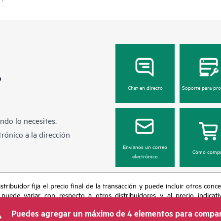
?
Chat en directo
Soporte para pr
ndo lo necesites.
rónico a la dirección
Envíanos un correo
Cómo compr
electrónico
tribuidor fija el precio final de la transacción y puede incluir otros conc
 puede variar con respecto a otros distribuidores y al precio indicati
recho de hacer ajustes de precios en cualquier momento por motivos que in
Puedes agregar un máximo de 4 elementos para compar
 limitada de productos, promociones de fin de la vida útil y errores en lo