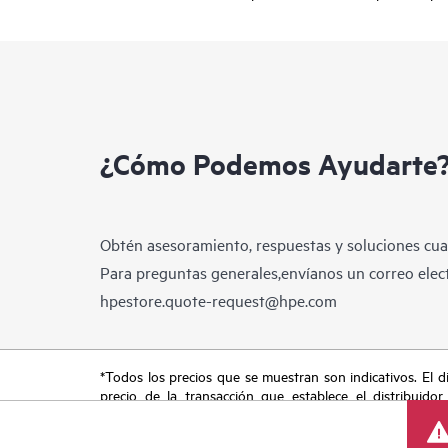
¿Cómo Podemos Ayudarte
Obtén asesoramiento, respuestas y soluciones cua
Para preguntas generales,envíanos un correo elect
hpestore.quote-request@hpe.com
*Todos los precios que se muestran son indicativos. El dis
precio de la transacción que establece el distribuidor
promocionales por tiempo limitado. HPE se reserva el de
del mercado, descatalogación de productos, disponibilidad