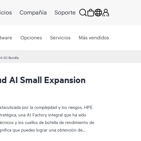
icios
Compañía
Soporte
tware
Opciones
Servicios
Más vendidos
ck G2 Bundle
ud AI Small Expansion
staculizada por la complejidad y los riesgos. HPE
tratégica, una AI Factory integral que ha sido
técnicos y los cuellos de botella de rendimiento de
significa que puedes lograr una obtención de
OI predecible.