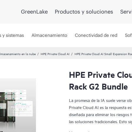
GreenLake
Productos y soluciones
Serv
s y sistemas
Almacenamiento
Conectividad de red
Sof
lmacenamiento en la nube
HPE Private Cloud AI
HPE Private Cloud AI Small Expansion Ra
HPE Private Clo
Rack G2 Bundle
La promesa de la IA suele verse ob
Private Cloud AI es la respuesta es
diseñada para eliminar los riesgos 
las soluciones tradicionales. Esto 
beneficios en menos tiempo y un R