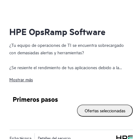
HPE OpsRamp Software
¿Tu equipo de operaciones de TI se encuentra sobrecargado
con demasiadas alertas y herramientas?
¿Se resiente el rendimiento de tus aplicaciones debido a la
incapacidad de resolver rápidamente las incidencias en la
Mostrar más
infraestructura?
HPE OpsRamp Software es una solución ITOM basada en SaaS
Primeros pasos
que ofrece visibilidad total en entornos de nube, locales y
Ofertas seleccionadas
nativos de la nube y que centraliza la supervisión de la
infraestructura y la gestión de los servicios fundamentales para
el negocio. Asimismo, mejora las operaciones a través de la
automatización y la integración con tus conjuntos actuales de
Ficha técnica
Detalles del servicio