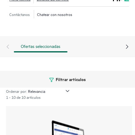
herramientas ITOM e ITSM. OpsRamp Software ayuda a los
equipos de operaciones de TI a alinearse con el negocio con el
Contáctanos
Chatear con nosotros
objetivo de ofrecer innovación, tener una mejor capacidad de
respuesta y automatizar los procedimientos para reducir los
costes operativos y mantener el rendimiento de las aplicaciones
según las expectativas. Al mejorar la eficiencia operativa y la
Ofertas seleccionadas
gobernanza, tu equipo será más productivo a la hora de
respaldar objetivos empresariales más estratégicos. Centraliza
ahora mismo tus operaciones de TI con OpsRamp Software.
Filtrar artículos
Ordenar por:
1 - 10 de 10 artículos