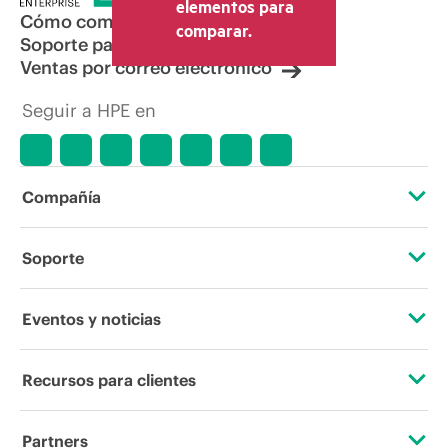
elementos para
Cómo comprar
comparar.
Soporte para productos
Ventas por correo electrónico
Seguir a HPE en
Compañía
Acerca de HPE
Soporte
Accesibilidad
Servicios de soporte operativo
Eventos y noticias
Vacantes
Devolución y reciclaje de productos
Eventos
Recursos para clientes
Responsabilidad corporativa
Soporte para productos
HPE Discover
Contacta con nosotros
Laboratorios HPE
Partners