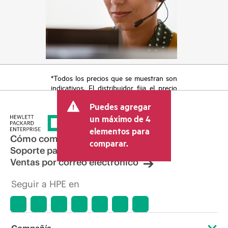
*Todos los precios que se muestran son
indicativos. El distribuidor fija el precio
final de la transacción y puede incluir
Puedes agregar
otros conceptos, como los impuestos a
la venta, el IVA y el envío. El precio de la
un máximo de 4
transacción que establece el distribuidor
elementos para
puede variar con respecto a otros
Cómo comprar
comparar.
distribuidores y al precio indicativo
Soporte para productos
mostrado. El precio indicativo puede
Ventas por correo electrónico
incluir ofertas promocionales por tiempo
limitado. HPE se reserva el derecho de
Seguir a HPE en
hacer ajustes de precios en cualquier
momento por motivos que incluyen, a
título enunciativo, cambios en las
condiciones del mercado,
descatalogación de productos,