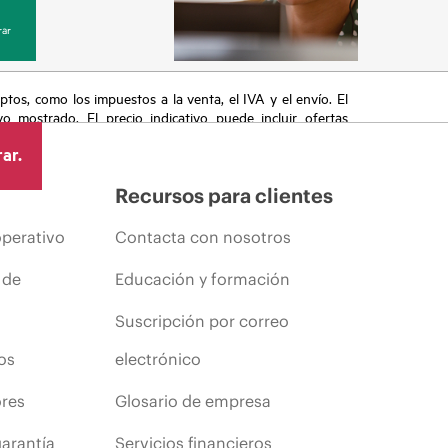
ar
eptos, como los impuestos a la venta, el IVA y el envío. El
vo mostrado. El precio indicativo puede incluir ofertas
cluyen, a título enunciativo, cambios en las condiciones
ar.
s anuncios.
Recursos para clientes
operativo
Contacta con nosotros
 de
Educación y formación
Suscripción por correo
os
electrónico
ores
Glosario de empresa
arantía
Servicios financieros