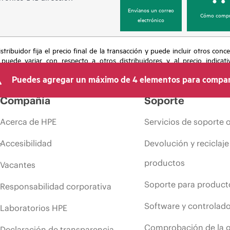
Envíanos un correo
Cómo compr
electrónico
tribuidor fija el precio final de la transacción y puede incluir otros conc
 puede variar con respecto a otros distribuidores y al precio indicati
recho de hacer ajustes de precios en cualquier momento por motivos que in
Puedes agregar un máximo de 4 elementos para compar
 limitada de productos, promociones de fin de la vida útil y errores en lo
Compañía
Soporte
Acerca de HPE
Servicios de soporte 
Accesibilidad
Devolución y reciclaje
productos
Vacantes
Soporte para product
Responsabilidad corporativa
Software y controlad
Laboratorios HPE
Comprobación de la g
Declaración de transparencia