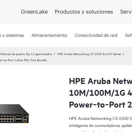
GreenLake
Productos y soluciones
Serv
s y sistemas
Almacenamiento
Conectividad de red
Sof
hernet de puerto fijo L3 gestionados
HPE Aruba Networking CX 6300 Switch Series
r‑to‑Port 2xFan PSU TAA Bundle
HPE Aruba Netw
10M/100M/1G 4
Power‑to‑Port 
HPE Aruba Networking CX 6300 Swit
inteligente de conmutadores apilabl