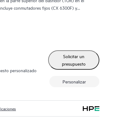
n la parte superior del bastidor (TOR) en el
 incluye conmutadores fijos (CX 6300F) y
ascendentes de alta velocidad integrados.
Solicitar un
presupuesto
uesto personalizado
Personalizar
ficaciones