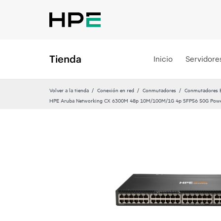
Tienda
Inicio
Servidore
Volver a la tienda
Conexión en red
Conmutadores
Conmutadores Et
HPE Aruba Networking CX 6300M 48p 10M/100M/1G 4p SFP56 50G Powe