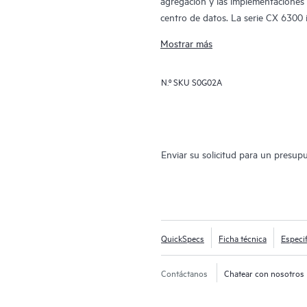
agregación y las implementaciones e
centro de datos. La serie CX 6300
modulares (CX 6300M) con enlaces 
Mostrar más
N.º SKU
S0G02A
Enviar su solicitud para un presup
QuickSpecs
Ficha técnica
Especi
Contáctanos
Chatear con nosotros