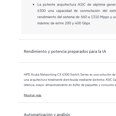
La potente arquitectura ASIC de séptima gener
6300 una capacidad de conmutación del sis
rendimiento del sistema de 660 a 1310 Mpps y u
máximo de entre 200 y 400 Gbps
Rendimiento y potencia preparados para la IA
HPE Aruba Networking CX 6300 Switch Series es una solución de v
una arquitectura totalmente distribuida mediante distintos ASIC 
latencia, mayor almacenamiento en búfer de paquetes y consumo en
requisitos de IA, wifi 7 y del Internet de las cosas (IoT).
Mostrar más
Automatización y análisis