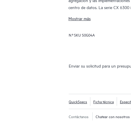
agregación y las implementaciones e
centro de datos. La serie CX 6300
modulares (CX 6300M) con enlaces 
Mostrar más
N.º SKU
S0G04A
Enviar su solicitud para un presup
QuickSpecs
Ficha técnica
Especi
Contáctanos
Chatear con nosotros