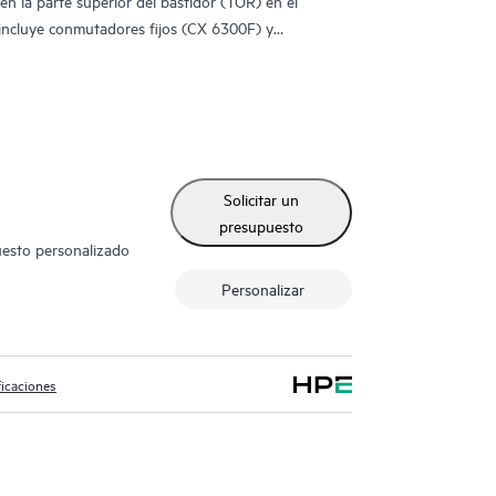
n la parte superior del bastidor (TOR) en el
 incluye conmutadores fijos (CX 6300F) y
ascendentes de alta velocidad integrados.
Solicitar un
presupuesto
uesto personalizado
Personalizar
ficaciones