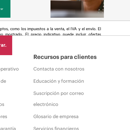
ar
eptos, como los impuestos a la venta, el IVA y el envío. El
vo mostrado. El precio indicativo puede incluir ofertas
cluyen, a título enunciativo, cambios en las condiciones
ar.
s anuncios.
Recursos para clientes
operativo
Contacta con nosotros
 de
Educación y formación
Suscripción por correo
os
electrónico
ores
Glosario de empresa
arantía
Servicios financieros