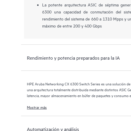
La potente arquitectura ASIC de séptima gener
6300 una capacidad de conmutación del sis
rendimiento del sistema de 660 a 1310 Mpps y u
máximo de entre 200 y 400 Gbps
Rendimiento y potencia preparados para la IA
HPE Aruba Networking CX 6300 Switch Series es una solución de v
una arquitectura totalmente distribuida mediante distintos ASIC 
latencia, mayor almacenamiento en búfer de paquetes y consumo en
requisitos de IA, wifi 7 y del Internet de las cosas (IoT).
Mostrar más
Automatización y análisis