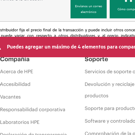
Envíanos un correo
Cómo compr
electrónico
tribuidor fija el precio final de la transacción y puede incluir otros conc
 puede variar con respecto a otros distribuidores y al precio indicati
recho de hacer ajustes de precios en cualquier momento por motivos que in
Puedes agregar un máximo de 4 elementos para compar
 limitada de productos, promociones de fin de la vida útil y errores en lo
Compañía
Soporte
Acerca de HPE
Servicios de soporte 
Accesibilidad
Devolución y reciclaje
productos
Vacantes
Soporte para product
Responsabilidad corporativa
Software y controlad
Laboratorios HPE
Comprobación de la g
Declaración de transparencia