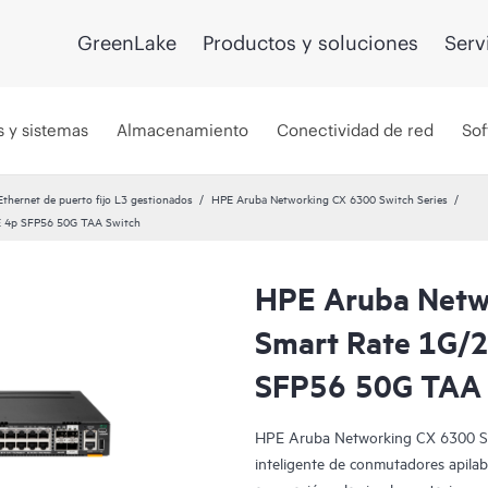
GreenLake
Productos y soluciones
Serv
s y sistemas
Almacenamiento
Conectividad de red
Sof
hernet de puerto fijo L3 gestionados
HPE Aruba Networking CX 6300 Switch Series
E 4p SFP56 50G TAA Switch
HPE Aruba Netw
Smart Rate 1G/2
SFP56 50G TAA 
HPE Aruba Networking CX 6300 Swit
inteligente de conmutadores apilabl