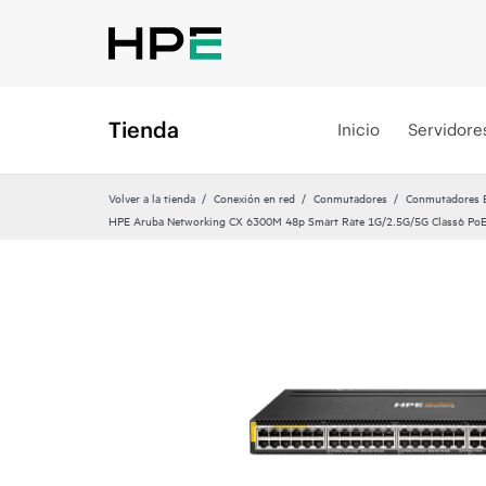
Tienda
Inicio
Servidore
Volver a la tienda
Conexión en red
Conmutadores
Conmutadores Et
HPE Aruba Networking CX 6300M 48p Smart Rate 1G/2.5G/5G Class6 Po