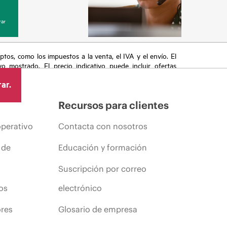
ar
eptos, como los impuestos a la venta, el IVA y el envío. El
vo mostrado. El precio indicativo puede incluir ofertas
cluyen, a título enunciativo, cambios en las condiciones
ar.
s anuncios.
Recursos para clientes
operativo
Contacta con nosotros
 de
Educación y formación
Suscripción por correo
os
electrónico
ores
Glosario de empresa