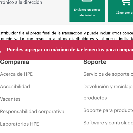
rónico a la dirección
Envíanos un correo
Cómo compr
electrónico
tribuidor fija el precio final de la transacción y puede incluir otros conc
 puede variar con respecto a otros distribuidores y al precio indicati
recho de hacer ajustes de precios en cualquier momento por motivos que in
Puedes agregar un máximo de 4 elementos para compar
 limitada de productos, promociones de fin de la vida útil y errores en lo
Compañía
Soporte
Acerca de HPE
Servicios de soporte 
Accesibilidad
Devolución y reciclaje
productos
Vacantes
Soporte para product
Responsabilidad corporativa
Software y controlad
Laboratorios HPE