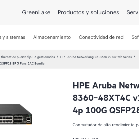
GreenLake
Productos y soluciones
Serv
s y sistemas
Almacenamiento
Conectividad de red
Sof
hernet de puerto fijo L3 gestionados
HPE Aruba Networking CX 8360 v2 Switch Series
QSFP28 BF 3 Fans 2AC Bundle
HPE Aruba Netw
8360‑48XT4C v
4p 100G QSFP28
Conmutador de alto rendimiento pa
N.º SKU
JL707C