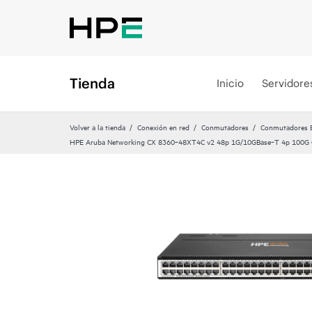
Tienda
Inicio
Servidore
Volver a la tienda
Conexión en red
Conmutadores
Conmutadores Et
HPE Aruba Networking CX 8360‑48XT4C v2 48p 1G/10GBase‑T 4p 100G 