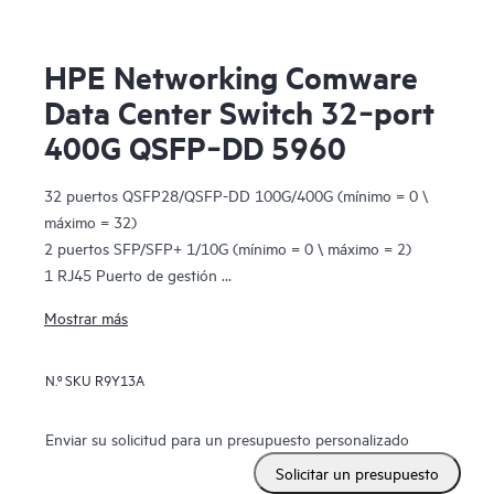
HPE Networking Comware
Data Center Switch 32‑port
400G QSFP‑DD 5960
32 puertos QSFP28/QSFP-DD 100G/400G (mínimo = 0 \
máximo = 32)
2 puertos SFP/SFP+ 1/10G (mínimo = 0 \ máximo = 2)
1 RJ45 Puerto de gestión
1 puerto de consola
Mostrar más
1 puerto USB 2.0
2 ranuras para fuente de alimentación (requiere mínimo 1)
N.º SKU
R9Y13A
6 ranuras para bandeja de ventilador (requiere mínimo 6)
1U - Altura
Enviar su solicitud para un presupuesto personalizado
Solicitar un presupuesto