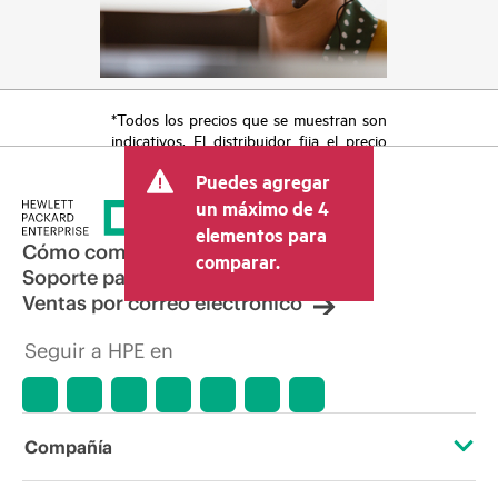
*Todos los precios que se muestran son
indicativos. El distribuidor fija el precio
final de la transacción y puede incluir
Puedes agregar
otros conceptos, como los impuestos a
la venta, el IVA y el envío. El precio de la
un máximo de 4
transacción que establece el distribuidor
elementos para
puede variar con respecto a otros
Cómo comprar
comparar.
distribuidores y al precio indicativo
Soporte para productos
mostrado. El precio indicativo puede
Ventas por correo electrónico
incluir ofertas promocionales por tiempo
limitado. HPE se reserva el derecho de
Seguir a HPE en
hacer ajustes de precios en cualquier
momento por motivos que incluyen, a
título enunciativo, cambios en las
condiciones del mercado,
descatalogación de productos,
Compañía
disponibilidad limitada de productos,
promociones de fin de la vida útil y