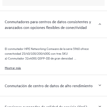
Conmutadores para centros de datos consistentes y
avanzados con opciones flexibles de conectividad
El conmutador HPE Networking Comware de la serie 5960 ofrece
conectividad 25/40/100/200/400G con tres SKU
a) Conmutador 32x400G QSFP-DD de gran densidad
b) Conmutador Highly flexible 24x100/200G + 4x400G QSFP-DD muy
flexible y compatible con versiones anteriores gracias a los puertos
Mostrar más
100G QSFP28 ampliamente utilizados
c) Conmutador 48x100G 6QSFP-DD de alta densidad
Conmutación de centro de datos de alto rendimiento
Funciones avanzadas de calidad de servicio (QoS).