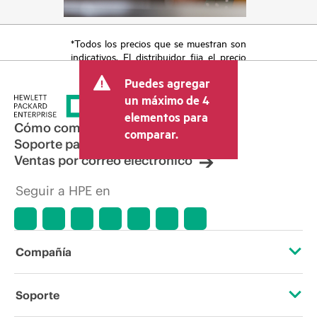
*Todos los precios que se muestran son
indicativos. El distribuidor fija el precio
final de la transacción y puede incluir
Puedes agregar
otros conceptos, como los impuestos a
la venta, el IVA y el envío. El precio de la
un máximo de 4
transacción que establece el distribuidor
elementos para
puede variar con respecto a otros
Cómo comprar
comparar.
distribuidores y al precio indicativo
Soporte para productos
mostrado. El precio indicativo puede
Ventas por correo electrónico
incluir ofertas promocionales por tiempo
limitado. HPE se reserva el derecho de
Seguir a HPE en
hacer ajustes de precios en cualquier
momento por motivos que incluyen, a
título enunciativo, cambios en las
condiciones del mercado,
descatalogación de productos,
Compañía
disponibilidad limitada de productos,
promociones de fin de la vida útil y
errores en los anuncios.
Acerca de HPE
Soporte