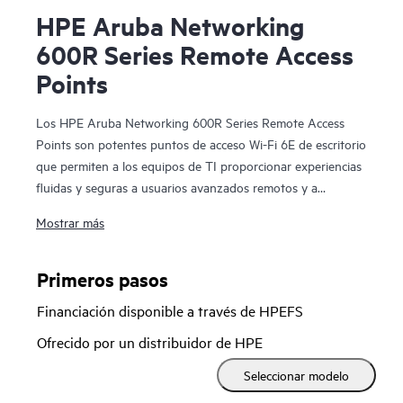
HPE Aruba Networking
600R Series Remote Access
Points
Los HPE Aruba Networking 600R Series Remote Access
Points son potentes puntos de acceso Wi-Fi 6E de escritorio
que permiten a los equipos de TI proporcionar experiencias
fluidas y seguras a usuarios avanzados remotos y a
entornos de pequeñas sucursales. Al proporcionar una
Mostrar más
velocidad de datos agregada combinada de hasta 3,6 Gbps
(utilizando las bandas de 5 y 6 GHz), esta serie proporciona
una mayor capacidad inalámbrica y canales más amplios al
Primeros pasos
aprovechar Wi-Fi 6E y la banda de 6 GHz para duplicar con
Financiación disponible a través de HPEFS
creces la capacidad para respaldar las crecientes demandas
del wifi, especialmente en comunicaciones de vídeo de gran
Ofrecido por un distribuidor de HPE
ancho de banda y sensibles a la latencia.
Seleccionar modelo
Un componente celular LTE de alta velocidad opcional