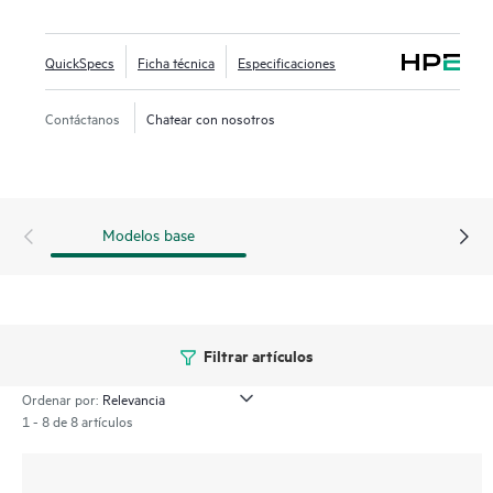
proporciona conectividad principal o de respaldo en casos
de uso para tareas cruciales.
QuickSpecs
Ficha técnica
Especificaciones
El puerto multigigabit, los puertos gigabit y la integración
de Bluetooth Low Energy (BLE) y Zigbee ofrecen una
Contáctanos
Chatear con nosotros
amplia variedad de opciones de conectividad. Los equipos
de TI pueden extender fácilmente la WAN a los empleados
remotos como parte de la funcionalidad de microsucursal de
HPE Aruba Networking Central. La serie 600R incluye una
Modelos base
garantía limitada de por vida.
Filtrar artículos
Ordenar por:
1 - 8 de 8 artículos