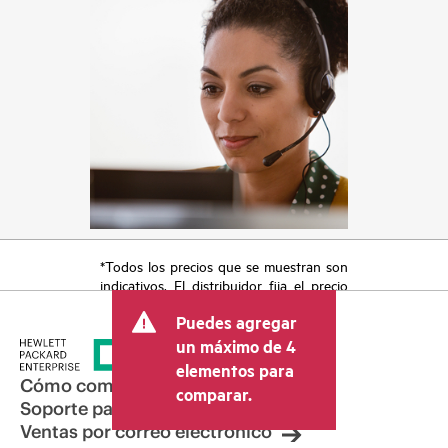
*Todos los precios que se muestran son
indicativos. El distribuidor fija el precio
final de la transacción y puede incluir
Puedes agregar
otros conceptos, como los impuestos a
la venta, el IVA y el envío. El precio de la
un máximo de 4
transacción que establece el distribuidor
elementos para
puede variar con respecto a otros
Cómo comprar
comparar.
distribuidores y al precio indicativo
Soporte para productos
mostrado. El precio indicativo puede
Ventas por correo electrónico
incluir ofertas promocionales por tiempo