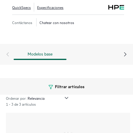
eficientes, tanto en redes cableadas como inalámbricas.
QuickSpecs
Especificaciones
Este compacto punto de acceso para interiores Wi-Fi 7 está
Contáctanos
Chatear con nosotros
diseñado con tres radios 2x2 MIMO (2,4, 5 y 6 GHz), un
rápido puerto Ethernet de 2,5 Gbps y una radio IoT flexible
configurable para Bluetooth o Zigbee. La serie 720 incluye
una garantía limitada de por vida.
Modelos base
Filtrar artículos
Ordenar por:
1 - 3 de 3 artículos