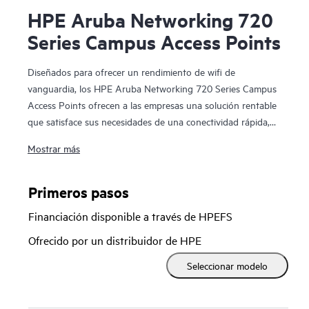
HPE Aruba Networking 720
Series Campus Access Points
Diseñados para ofrecer un rendimiento de wifi de
vanguardia, los HPE Aruba Networking 720 Series Campus
Access Points ofrecen a las empresas una solución rentable
que satisface sus necesidades de una conectividad rápida,
segura y de alto rendimiento.
Mostrar más
Al aprovechar el estándar Wi-Fi 7, estos puntos de acceso
aumentan la seguridad, simplifican la compatibilidad con
Primeros pasos
dispositivos del Internet de las cosas (IoT) y proporcionan
Financiación disponible a través de HPEFS
capacidades de reconocimiento de ubicación sumamente
precisas.
HPE Aruba Networking Central
ofrece una
Ofrecido por un distribuidor de HPE
flexibilidad de implementación excepcional. Además,
Seleccionar modelo
proporciona automatización inteligente, información de IA y
gestión de infraestructura unificada para mejorar el
rendimiento inalámbrico e impulsar operaciones de TI