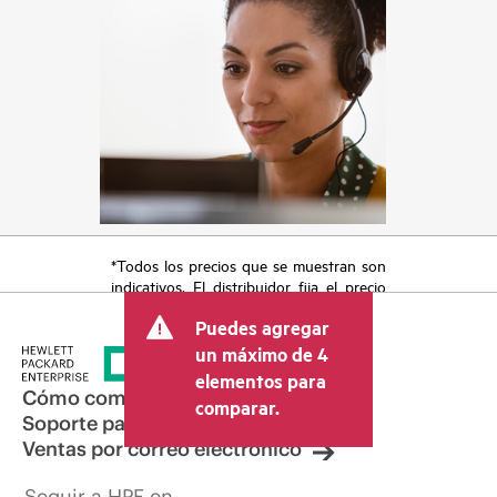
*Todos los precios que se muestran son
indicativos. El distribuidor fija el precio
final de la transacción y puede incluir
Puedes agregar
otros conceptos, como los impuestos a
la venta, el IVA y el envío. El precio de la
un máximo de 4
transacción que establece el distribuidor
elementos para
puede variar con respecto a otros
Cómo comprar
comparar.
distribuidores y al precio indicativo
Soporte para productos
mostrado. El precio indicativo puede
Ventas por correo electrónico
incluir ofertas promocionales por tiempo
limitado. HPE se reserva el derecho de
Seguir a HPE en
hacer ajustes de precios en cualquier