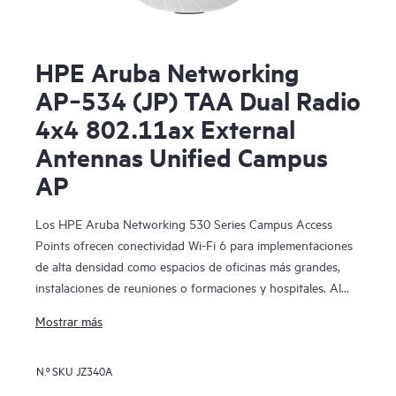
HPE Aruba Networking
AP‑534 (JP) TAA Dual Radio
4x4 802.11ax External
Antennas Unified Campus
AP
Los HPE Aruba Networking 530 Series Campus Access
Points ofrecen conectividad Wi-Fi 6 para implementaciones
de alta densidad como espacios de oficinas más grandes,
instalaciones de reuniones o formaciones y hospitales. Al
proporcionar una velocidad máxima de datos agregada de
Mostrar más
hasta 2,97 Gbps, esta serie se ha diseñado sobre estándares
Wi-Fi 6 (IEEE 802.11ax) e incluye características como
N.º SKU
JZ340A
OFDMA, MU-MIMO bidireccional y Target Wait Time (TWT)
para un mejor rendimiento multiusuario y una eficiencia