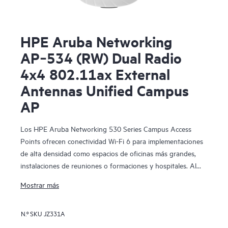
HPE Aruba Networking
AP‑534 (RW) Dual Radio
4x4 802.11ax External
Antennas Unified Campus
AP
Los HPE Aruba Networking 530 Series Campus Access
Points ofrecen conectividad Wi-Fi 6 para implementaciones
de alta densidad como espacios de oficinas más grandes,
instalaciones de reuniones o formaciones y hospitales. Al
proporcionar una velocidad máxima de datos agregada de
Mostrar más
hasta 2,97 Gbps, esta serie se ha diseñado sobre estándares
Wi-Fi 6 (IEEE 802.11ax) e incluye características como
N.º SKU
JZ331A
OFDMA, MU-MIMO bidireccional y Target Wait Time (TWT)
para un mejor rendimiento multiusuario y una eficiencia