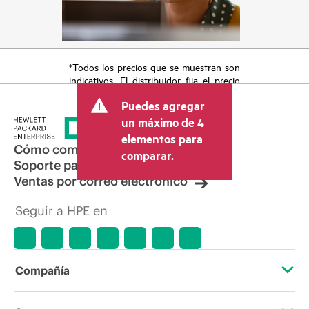
*Todos los precios que se muestran son
indicativos. El distribuidor fija el precio
final de la transacción y puede incluir
Puedes agregar
otros conceptos, como los impuestos a
la venta, el IVA y el envío. El precio de la
un máximo de 4
transacción que establece el distribuidor
elementos para
puede variar con respecto a otros
Cómo comprar
comparar.
distribuidores y al precio indicativo
Soporte para productos
mostrado. El precio indicativo puede
Ventas por correo electrónico
incluir ofertas promocionales por tiempo
limitado. HPE se reserva el derecho de
Seguir a HPE en
hacer ajustes de precios en cualquier
momento por motivos que incluyen, a
título enunciativo, cambios en las
condiciones del mercado,
descatalogación de productos,
Compañía
disponibilidad limitada de productos,
promociones de fin de la vida útil y
errores en los anuncios.
Acerca de HPE