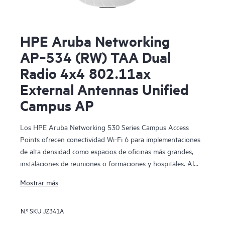
HPE Aruba Networking
AP‑534 (RW) TAA Dual
Radio 4x4 802.11ax
External Antennas Unified
Campus AP
Los HPE Aruba Networking 530 Series Campus Access
Points ofrecen conectividad Wi-Fi 6 para implementaciones
de alta densidad como espacios de oficinas más grandes,
instalaciones de reuniones o formaciones y hospitales. Al
proporcionar una velocidad máxima de datos agregada de
Mostrar más
hasta 2,97 Gbps, esta serie se ha diseñado sobre estándares
Wi-Fi 6 (IEEE 802.11ax) e incluye características como
N.º SKU
JZ341A
OFDMA, MU-MIMO bidireccional y Target Wait Time (TWT)
para un mejor rendimiento multiusuario y una eficiencia