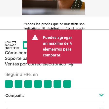
*Todos los precios que se muestran son
indicativos. El distribuidor fija el precio
final de la transacción y puede incluir
Puedes agregar
otros conceptos, como los impuestos a
la venta, el IVA y el envío. El precio de la
un máximo de 4
transacción que establece el distribuidor
elementos para
puede variar con respecto a otros
Cómo comprar
comparar.
distribuidores y al precio indicativo
Soporte para productos
mostrado. El precio indicativo puede
Ventas por correo electrónico
incluir ofertas promocionales por tiempo
limitado. HPE se reserva el derecho de
Seguir a HPE en
hacer ajustes de precios en cualquier
momento por motivos que incluyen, a
título enunciativo, cambios en las
condiciones del mercado,
descatalogación de productos,
Compañía
disponibilidad limitada de productos,
promociones de fin de la vida útil y
errores en los anuncios.
Acerca de HPE