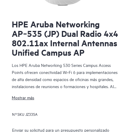
HPE Aruba Networking
AP‑535 (JP) Dual Radio 4x4
802.11ax Internal Antennas
Unified Campus AP
Los HPE Aruba Networking 530 Series Campus Access
Points ofrecen conectividad Wi-Fi 6 para implementaciones
de alta densidad como espacios de oficinas más grandes,
instalaciones de reuniones o formaciones y hospitales. Al
proporcionar una velocidad máxima de datos agregada de
Mostrar más
hasta 2,97 Gbps, esta serie se ha diseñado sobre estándares
Wi-Fi 6 (IEEE 802.11ax) e incluye características como
N.º SKU
JZ335A
OFDMA, MU-MIMO bidireccional y Target Wait Time (TWT)
para un mejor rendimiento multiusuario y una eficiencia
mejorada.
Enviar su solicitud para un presupuesto personalizado