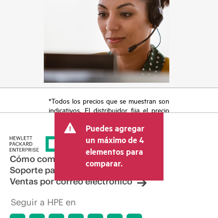
*Todos los precios que se muestran son
indicativos. El distribuidor fija el precio
final de la transacción y puede incluir
Puedes agregar
otros conceptos, como los impuestos a
la venta, el IVA y el envío. El precio de la
un máximo de 4
transacción que establece el distribuidor
elementos para
puede variar con respecto a otros
Cómo comprar
comparar.
distribuidores y al precio indicativo
Soporte para productos
mostrado. El precio indicativo puede
Ventas por correo electrónico
incluir ofertas promocionales por tiempo
limitado. HPE se reserva el derecho de
Seguir a HPE en
hacer ajustes de precios en cualquier
momento por motivos que incluyen, a