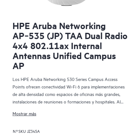
HPE Aruba Networking
AP‑535 (JP) TAA Dual Radio
4x4 802.11ax Internal
Antennas Unified Campus
AP
Los HPE Aruba Networking 530 Series Campus Access
Points ofrecen conectividad Wi-Fi 6 para implementaciones
de alta densidad como espacios de oficinas más grandes,
instalaciones de reuniones o formaciones y hospitales. Al
proporcionar una velocidad máxima de datos agregada de
Mostrar más
hasta 2,97 Gbps, esta serie se ha diseñado sobre estándares
Wi-Fi 6 (IEEE 802.11ax) e incluye características como
N.º SKU
JZ345A
OFDMA, MU-MIMO bidireccional y Target Wait Time (TWT)
para un mejor rendimiento multiusuario y una eficiencia