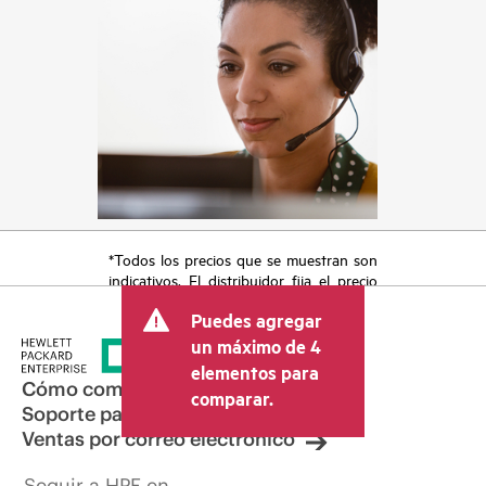
*Todos los precios que se muestran son
indicativos. El distribuidor fija el precio
final de la transacción y puede incluir
Puedes agregar
otros conceptos, como los impuestos a
la venta, el IVA y el envío. El precio de la
un máximo de 4
transacción que establece el distribuidor
elementos para
puede variar con respecto a otros
Cómo comprar
comparar.
distribuidores y al precio indicativo
Soporte para productos
mostrado. El precio indicativo puede
Ventas por correo electrónico
incluir ofertas promocionales por tiempo
limitado. HPE se reserva el derecho de
Seguir a HPE en
hacer ajustes de precios en cualquier